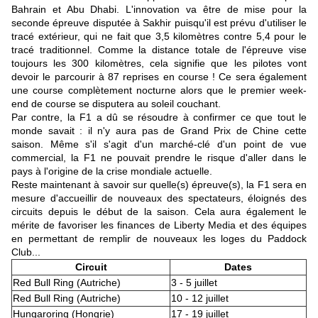
Bahrain et Abu Dhabi. L'innovation va être de mise pour la
seconde épreuve disputée à Sakhir puisqu'il est prévu d'utiliser le
tracé extérieur, qui ne fait que 3,5 kilomètres contre 5,4 pour le
tracé traditionnel. Comme la distance totale de l'épreuve vise
toujours les 300 kilomètres, cela signifie que les pilotes vont
devoir le parcourir à 87 reprises en course ! Ce sera également
une course complètement nocturne alors que le premier week-
end de course se disputera au soleil couchant.
Par contre, la F1 a dû se résoudre à confirmer ce que tout le
monde savait : il n'y aura pas de Grand Prix de Chine cette
saison. Même s'il s'agit d'un marché-clé d'un point de vue
commercial, la F1 ne pouvait prendre le risque d'aller dans le
pays à l'origine de la crise mondiale actuelle.
Reste maintenant à savoir sur quelle(s) épreuve(s), la F1 sera en
mesure d'accueillir de nouveaux des spectateurs, éloignés des
circuits depuis le début de la saison. Cela aura également le
mérite de favoriser les finances de Liberty Media et des équipes
en permettant de remplir de nouveaux les loges du Paddock
Club...
Circuit
Dates
Red Bull Ring (Autriche)
3 - 5 juillet
Red Bull Ring (Autriche)
10 - 12 juillet
Hungaroring (Hongrie)
17 - 19 juillet