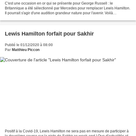
C'est une occasion en or qui se présente pour George Russell : le
Britannique a été sélectionné par Mercedes pour remplacer Lewis Hamilton.
Il pourrait s'agir d'une audition grandeur nature pour l'avenir. Voilà
l'opportunité qu'il attendait : alors qu'il...
Lewis Hamilton forfait pour Sakhir
Publié le 01/12/2020 à 08:00
Par
Matthieu Piccon
Positif à la Covid-19, Lewis Hamilton ne sera pas en mesure de participer à
la deuxième course sur la piste de Sakhir ce week-end ! Que d'actualités et