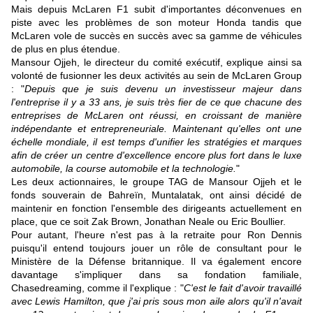
Mais depuis McLaren F1 subit d'importantes déconvenues en
piste avec les problèmes de son moteur Honda tandis que
McLaren vole de succès en succès avec sa gamme de véhicules
de plus en plus étendue.
Mansour Ojjeh, le directeur du comité exécutif, explique ainsi sa
volonté de fusionner les deux activités au sein de McLaren Group
: "
Depuis que je suis devenu un investisseur majeur dans
l'entreprise il y a 33 ans, je suis très fier de ce que chacune des
entreprises de McLaren ont réussi, en croissant de manière
indépendante et entrepreneuriale. Maintenant qu'elles ont une
échelle mondiale, il est temps d'unifier les stratégies et marques
afin de créer un centre d'excellence encore plus fort dans le luxe
automobile, la course automobile et la technologie.
"
Les deux actionnaires, le groupe TAG de Mansour Ojjeh et le
fonds souverain de Bahreïn, Muntalatak, ont ainsi décidé de
maintenir en fonction l'ensemble des dirigeants actuellement en
place, que ce soit Zak Brown, Jonathan Neale ou Eric Boullier.
Pour autant, l'heure n'est pas à la retraite pour Ron Dennis
puisqu'il entend toujours jouer un rôle de consultant pour le
Ministère de la Défense britannique. Il va également encore
davantage s'impliquer dans sa fondation familiale,
Chasedreaming, comme il l'explique : "
C'est le fait d'avoir travaillé
avec Lewis Hamilton, que j'ai pris sous mon aile alors qu'il n'avait