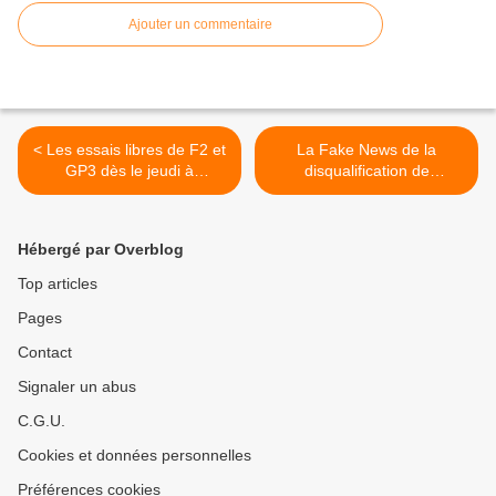
Ajouter un commentaire
< Les essais libres de F2 et
La Fake News de la
GP3 dès le jeudi à
disqualification de
Silverstone
Sebastian Vettel du Grand
Prix de Bakou >
Hébergé par Overblog
Top articles
Pages
Contact
Signaler un abus
C.G.U.
Cookies et données personnelles
Préférences cookies