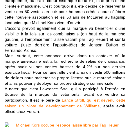
européenne, où est le coeur historique de la F1, et auprès d'une
clientèle masculine. C'est pourquoi il a été décidé de réserver la
vente des 50 vestes en cuir pour hommes créées pour célébrer
cette nouvelle association et les 50 ans de McLaren au flagship
londonien que Michael Kors vient d'ouvrir.
L'accord prévoit également que la marque va bénéficier d'une
visibilité à la fois sur les combinaisons (en haut de la manche
gauche, à l'emplacement laissé vacant par Tag Heuer) et sur la
voiture (juste derrière l'appuie-tête) de Jenson Button et
Fernando Alonso.
Mais, surtout, cette annonce arrive dans un contexte où la
marque américaine est à la recherche de relais de croissance,
après avoir vu ses ventes baisser de 4,2% sur son dernier
exercice fiscal. Pour ce faire, elle vient ainsi d'investir 500 millions
de dollars pour racheter sa propre license sur le marché chinois
et ainis pouvoir y déployer sa propre stratégie commerciale.
A noter que c'est Lawrence Stroll qui a participé à l'entrée en
Bourse de la marque de vêtements, avant de vendre sa
participation. Il est le père de
Lance Stroll, qui est devenu cette
saison un pilote de développement de Williams
, après avoir
officié chez Ferrari.