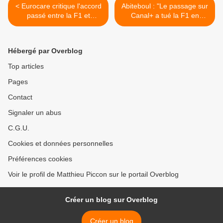
< Eurocare critique l'accord
Abiteboul : "Le passage sur
passé entre la F1 et
Canal+ a tué la F1 en
Heineken
France" >
Hébergé par Overblog
Top articles
Pages
Contact
Signaler un abus
C.G.U.
Cookies et données personnelles
Préférences cookies
Voir le profil de Matthieu Piccon sur le portail Overblog
Créer un blog sur Overblog
Créer un blog