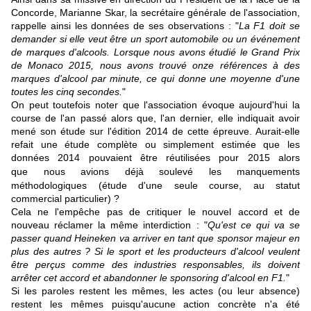
Concorde, Marianne Skar, la secrétaire générale de l'association,
rappelle ainsi les données de ses observations : "
La F1 doit se
demander si elle veut être un sport automobile ou un événement
de marques d'alcools. Lorsque nous avons étudié le Grand Prix
de Monaco 2015, nous avons trouvé onze références à des
marques d'alcool par minute, ce qui donne une moyenne d'une
toutes les cinq secondes.
"
On peut toutefois noter que l'association évoque aujourd'hui la
course de l'an passé alors que, l'an dernier, elle indiquait avoir
mené son étude sur l'édition 2014 de cette épreuve. Aurait-elle
refait une étude complète ou simplement estimée que les
données 2014 pouvaient être réutilisées pour 2015 alors
que
nous avions déjà soulevé les manquements
méthodologiques
(étude d'une seule course, au statut
commercial particulier) ?
Cela ne l'empêche pas de critiquer le nouvel accord et de
nouveau réclamer la même interdiction : "
Qu'est ce qui va se
passer quand Heineken va arriver en tant que sponsor majeur en
plus des autres ? Si le sport et les producteurs d'alcool veulent
être perçus comme des industries responsables, ils doivent
arrêter cet accord et abandonner le sponsoring d'alcool en F1.
"
Si les paroles restent les mêmes, les actes (ou leur absence)
restent les mêmes puisqu'aucune action concrète n'a été