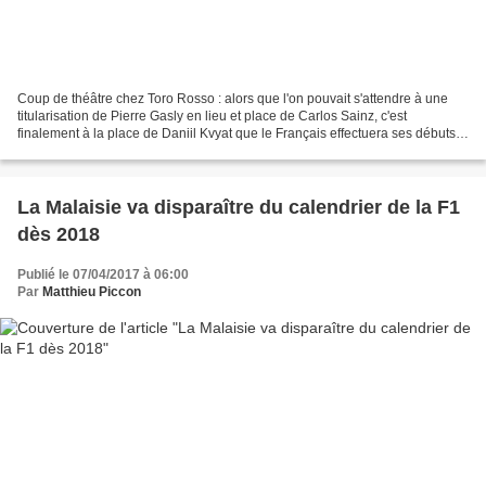
Coup de théâtre chez Toro Rosso : alors que l'on pouvait s'attendre à une
titularisation de Pierre Gasly en lieu et place de Carlos Sainz, c'est
finalement à la place de Daniil Kvyat que le Français effectuera ses débuts
en F1. Pierre Gasly va se rappeler...
La Malaisie va disparaître du calendrier de la F1
dès 2018
Publié le 07/04/2017 à 06:00
Par
Matthieu Piccon