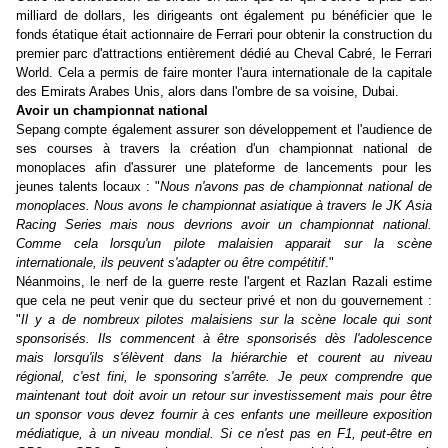
milliard de dollars, les dirigeants ont également pu bénéficier que le
fonds étatique était actionnaire de Ferrari pour obtenir la construction du
premier parc d'attractions entièrement dédié au Cheval Cabré, le Ferrari
World. Cela a permis de faire monter l'aura internationale de la capitale
des Emirats Arabes Unis, alors dans l'ombre de sa voisine, Dubai.
Avoir un championnat national
Sepang compte également assurer son développement et l'audience de
ses courses à travers la création d'un championnat national de
monoplaces afin d'assurer une plateforme de lancements pour les
jeunes talents locaux : "
Nous n'avons pas de championnat national de
monoplaces. Nous avons le championnat asiatique à travers le JK Asia
Racing Series mais nous devrions avoir un championnat national.
Comme cela lorsqu'un pilote malaisien apparait sur la scène
internationale, ils peuvent s'adapter ou être compétitif
."
Néanmoins, le nerf de la guerre reste l'argent et Razlan Razali estime
que cela ne peut venir que du secteur privé et non du gouvernement :
"
Il y a de nombreux pilotes malaisiens sur la scène locale qui sont
sponsorisés. Ils commencent à être sponsorisés dès l'adolescence
mais lorsqu'ils s'élèvent dans la hiérarchie et courent au niveau
régional, c'est fini, le sponsoring s'arrête. Je peux comprendre que
maintenant tout doit avoir un retour sur investissement mais pour être
un sponsor vous devez fournir à ces enfants une meilleure exposition
médiatique, à un niveau mondial. Si ce n'est pas en F1, peut-être en