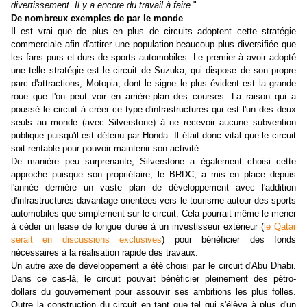
divertissement. Il y a encore du travail à faire
."
De nombreux exemples de par le monde
Il est vrai que de plus en plus de circuits adoptent cette stratégie
commerciale afin d'attirer une population beaucoup plus diversifiée que
les fans purs et durs de sports automobiles. Le premier à avoir adopté
une telle stratégie est le circuit de Suzuka, qui dispose de son propre
parc d'attractions, Motopia, dont le signe le plus évident est la grande
roue que l'on peut voir en arrière-plan des courses. La raison qui a
poussé le circuit à créer ce type d'infrastructures qui est l'un des deux
seuls au monde (avec Silverstone) à ne recevoir aucune subvention
publique puisqu'il est détenu par Honda. Il était donc vital que le circuit
soit rentable pour pouvoir maintenir son activité.
De manière peu surprenante, Silverstone a également choisi cette
approche puisque son propriétaire, le BRDC, a mis en place depuis
l'année dernière un vaste plan de développement avec l'addition
d'infrastructures davantage orientées vers le tourisme autour des sports
automobiles que simplement sur le circuit. Cela pourrait même le mener
à céder un lease de longue durée à un investisseur extérieur (
le Qatar
serait en discussions exclusives
) pour bénéficier des fonds
nécessaires à la réalisation rapide des travaux.
Un autre axe de développement a été choisi par le circuit d'Abu Dhabi.
Dans ce cas-là, le circuit pouvait bénéficier pleinement des pétro-
dollars du gouvernement pour assouvir ses ambitions les plus folles.
Outre la construction du circuit en tant que tel qui s'élève à plus d'un