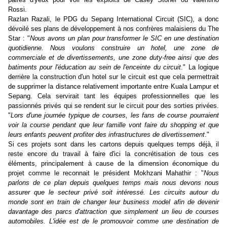
Rossi.
Razlan Razali, le PDG du Sepang International Circuit (SIC), a donc
dévoilé ses plans de développement à nos confrères malaisiens du The
Star
: "
Nous avons un plan pour transformer le SIC en une destination
quotidienne. Nous voulons construire un hotel, une zone de
commerciale et de divertissements, une zone duty-free ainsi que des
batiments pour l'éducation au sein de l'enceinte du circuit
." La logique
derrière la construction d'un hotel sur le circuit est que cela permettrait
de supprimer la distance relativement importante entre Kuala Lampur et
Sepang. Cela servirait tant les équipes professionnelles que les
passionnés privés qui se rendent sur le circuit pour des sorties privées.
"
Lors d'une journée typique de courses, les fans de course pourraient
voir la course pendant que leur famille vont faire du shopping et que
leurs enfants peuvent profiter des infrastructures de divertissement
."
Si ces projets sont dans les cartons depuis quelques temps déjà, il
reste encore du travail à faire d'ici la concrétisation de tous ces
éléments, principalement à cause de la dimension économique du
projet comme le reconnait le président
Mokhzani Mahathir : "
Nous
parlons de ce plan depuis quelques temps mais nous devons nous
assurer que le secteur privé soit intéressé. Les circuits autour du
monde sont en train de changer leur business model afin de devenir
davantage des parcs d'attraction que simplement un lieu de courses
automobiles. L'idée est de le promouvoir comme une destination de