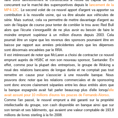
concurrent sur le marché des supersportives depuis le
lancement de la
MP4-12C
. Le second volet de ce nouvel apport d'argent va apporter sa
contribution à la nouvelle usine, qui va être alouée aux véhicules de
série. Mais surtout, cela va permettre de mettre davantage d'argent au
sein de l'équipe de course pour tenter de combler le trou avec Red Bull
alors que l'écurie s'enorgueillit de ne plus avoir eu besoin de faire le
moindre emprunt supérieur à un million d'euros depuis 2003. Cela
pourrait être un signe que les revenus des sponsors pourraient être en
baisse par rapport aux années précédentes alors que les dépenses
sont désormais encadrées par le RRA.
Il est intéressant de noter que McLaren a choisi de contracter ce nouvel
emprunt auprès de HSBC et non son nouveau sponsor, Santander. En
effet, comme pour la plupart des entreprises, le groupe de Woking a
noué des relations bancaires de longue durée et ne comptait pas tout
remettre en cause pour s'associer à une nouvelle banque. Nous
pouvons donc noter que les relations commerciales et de sponsoring
sont donc encore clairement séparées entre les deux entités alors que
la banque espagnole avait fait parler beaucoup plus d'elle lorsqu'
elle
avait assuré pour 10 millions d'euros les pouces de Fernando Alonso
.
Comme l'an passé, le nouvel emprunt a été garanti sur
la propriété
intellectuelle du groupe, son cash disponible en banque ainsi que sur
son terrain et ses bâtiments, qui avaient une valeur comptable de 193,8
millions de livres sterling à la fin 2008.