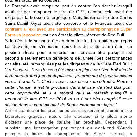
pour les prochaines courses.
"
Le Français avait rempli sa part du contrat l'an dernier lorsqu'il
avait fini par remporter le titre de GP2, comme cela avait été
exigé par la boisson énergétique. Mais finalement le duo Carlos
Sainz-Daniil Kvyat avait été conservé et le Français avait été
contraint à l'exil avec une participation au championnat de Super
Formula japonaise
, tout en étant le pilote-réserve de Red Bull.
Si le début de saison a été en demi-teinte, il a rapidement repris
les devants, en s'imposant deux fois de suite et en étant en
position idéale pour remporter un nouveau titre puisqu'il est
second à seulement un demi-point de la tête. Ses performances
ont ainsi été remarquées par les dirigeants de la filière Red Bull :
"
La Scuderia Toro Rosso a été mise en place par Red Bull afin de
faire monter des jeunes depuis son programme de jeunes pilotes
vers la Formule 1. C'est ce que nous faisons en offrant à Pierre à
cette chance. Il est le prochain dans la liste de Red Bull pour
cette opportunité et il a montré qu'il le méritait puisqu'il a
remporté le titre GP2 en 2016 et en étant très compétitif cette
saison dans le championnat de Super Formula au Japon.
"
A n'en pas douter les prochaines courses serviront clairement de
laboratoire grandeur nature afin d'évaluer si le pilote mérite
d'obtenir une place de titulaire l'an prochain. Cependant, il
subsiste une interrogation par rapport au week-end d'Austin
puisque la finale du championnat de Super Formula a