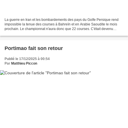
La guerre en Iran et les bombardements des pays du Golfe Persique rend
impossible la tenue des courses à Bahreïn et en Arabie Saoudite le mois
prochain. Le championnat n'aura donc que 22 courses. C'était devenu
quasiment inévitable, c'est désormais officiel...
Portimao fait son retour
Publié le 17/12/2025 à 00:54
Par
Matthieu Piccon