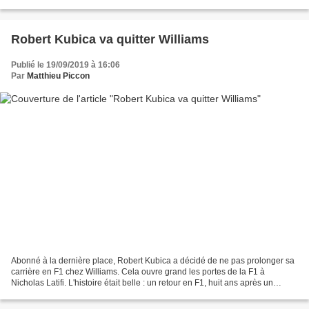
de l'arrivée d'Esteban Ocon chez Renault...
Robert Kubica va quitter Williams
Publié le 19/09/2019 à 16:06
Par
Matthieu Piccon
Abonné à la dernière place, Robert Kubica a décidé de ne pas prolonger sa
carrière en F1 chez Williams. Cela ouvre grand les portes de la F1 à
Nicholas Latifi. L'histoire était belle : un retour en F1, huit ans après un
dramatique accident en rallye,...