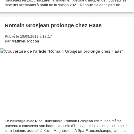
Mercedes en 2015, McLaren a finalement décidé d'adopter de nouveau les
moteurs allemands à partir de la saison 2021. Renault n'a donc plus de
clients pour ses moteurs. Les vérités d'un...
Romain Grosjean prolonge chez Haas
Publié le 19/09/2019 à 17:17
Par
Matthieu Piccon
En ballotage avec Nico Hulkenberg, Romain Grosjean est tout de même
parvenu à conserver son baquet au sein d'Haas pour la saison prochaine. Il
sera toujours associé à Kevin Magnussen. A Spa-Francorchamps, l'annonce