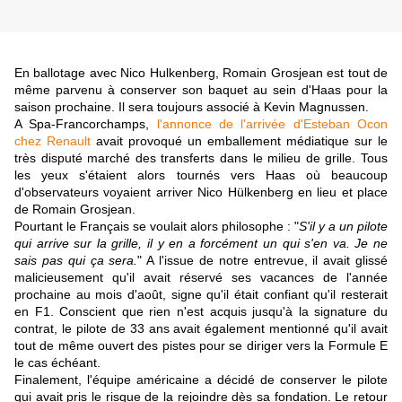
En ballotage avec Nico Hulkenberg, Romain Grosjean est tout de
même parvenu à conserver son baquet au sein d'Haas pour la
saison prochaine. Il sera toujours associé à Kevin Magnussen.
A Spa-Francorchamps,
l'annonce de l'arrivée d'Esteban Ocon
chez Renault
avait provoqué un emballement médiatique sur le
très disputé marché des transferts dans le milieu de grille. Tous
les yeux s'étaient alors tournés vers Haas où beaucoup
d'observateurs voyaient arriver Nico Hülkenberg en lieu et place
de Romain Grosjean.
Pourtant le Français se voulait alors philosophe : "
S'il y a un pilote
qui arrive sur la grille, il y en a forcément un qui s'en va. Je ne
sais pas qui ça sera.
" A l'issue de notre entrevue, il avait glissé
malicieusement qu'il avait réservé ses vacances de l'année
prochaine au mois d'août, signe qu'il était confiant qu'il resterait
en F1. Conscient que rien n'est acquis jusqu'à la signature du
contrat, le pilote de 33 ans avait également mentionné qu'il avait
tout de même ouvert des pistes pour se diriger vers la Formule E
le cas échéant.
Finalement, l'équipe américaine a décidé de conserver le pilote
qui avait pris le risque de la rejoindre dès sa fondation. Le retour