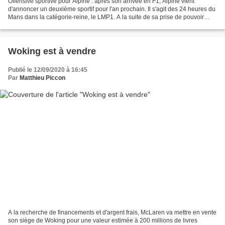
Offensive sportive pour Alpine : après son arrivée en F1, Alpine vient
d'annoncer un deuxième sportif pour l'an prochain. Il s'agit des 24 heures du
Mans dans la catégorie-reine, le LMP1. A la suite de sa prise de pouvoir
chez Renault, Luca di Meo a décidé...
Woking est à vendre
Publié le 12/09/2020 à 16:45
Par
Matthieu Piccon
A la recherche de financements et d'argent frais, McLaren va mettre en vente
son siège de Woking pour une valeur estimée à 200 millions de livres