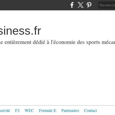
iness.fr
ne entièrement dédié à l'économie des sports méca
usivité
F2
WEC
Formule E
Partenaires
Contact