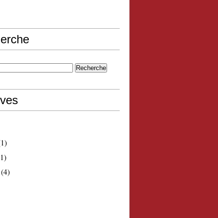
erche
ives
1)
1)
(4)