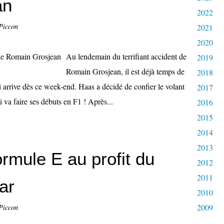
an
2022
Piccon
2021
2020
Au lendemain du terrifiant accident de
2019
Romain Grosjean, il est déjà temps de
2018
i arrive dès ce week-end. Haas a décidé de confier le volant
2017
ui va faire ses débuts en F1 ! Après...
2016
2015
2014
2013
ormule E au profit du
2012
2011
ar
2010
2009
Piccon