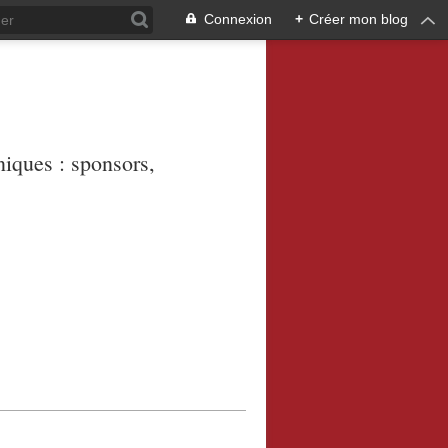
Connexion
+
Créer mon blog
niques : sponsors,