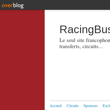
RacingBus
Le seul site francopho
transferts, circuits...
Accueil
Circuits
Sponsors
Excl