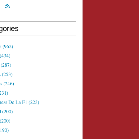
gories
s
(962)
(434)
(287)
s
(253)
s
(246)
231)
ness De La F1
(223)
l
(200)
(200)
190)