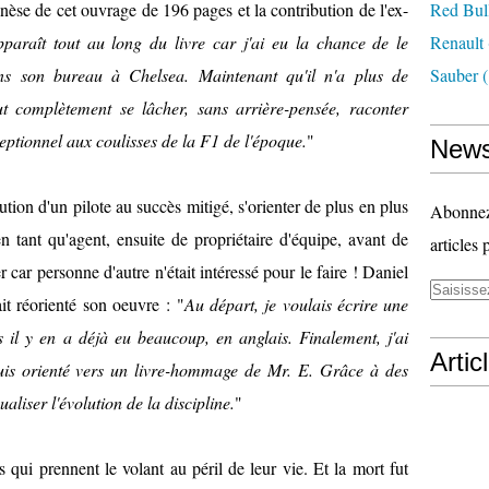
enèse de cet ouvrage de 196 pages et la contribution de l'ex-
Red Bul
paraît tout au long du livre car j'ai eu la chance de le
Renault
ns son bureau à Chelsea. Maintenant qu'il n'a plus de
Sauber
(
eut complètement se lâcher, sans arrière-pensée, raconter
eptionnel aux coulisses de la F1 de l'époque.
"
News
ution d'un pilote au succès mitigé, s'orienter de plus en plus
Abonnez-
en tant qu'agent, ensuite de propriétaire d'équipe, avant de
articles 
r car personne d'autre n'était intéressé pour le faire ! Daniel
ait réorienté son oeuvre :
"
Au départ, je voulais écrire une
 il y en a déjà eu beaucoup, en anglais. Finalement, j'ai
Artic
uis orienté vers un livre-hommage de Mr. E. Grâce à des
aliser l'évolution de la discipline.
"
s qui prennent le volant au péril de leur vie. Et la mort fut