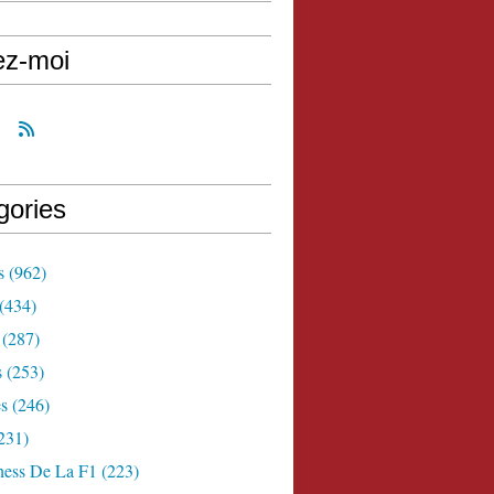
ez-moi
gories
s
(962)
(434)
(287)
s
(253)
s
(246)
231)
ness De La F1
(223)