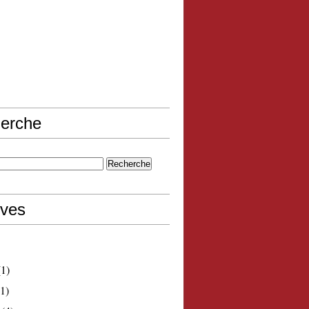
erche
ives
1)
1)