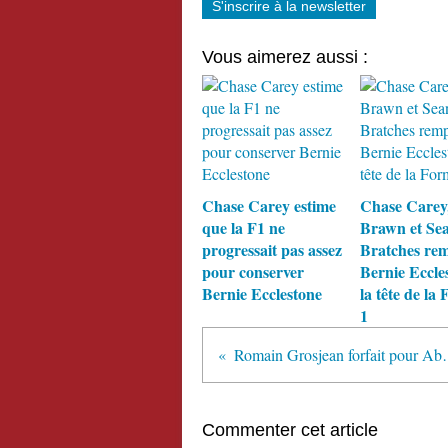
S'inscrire à la newsletter
Vous aimerez aussi :
Chase Carey estime
Chase Carey
que la F1 ne
Brawn et Se
progressait pas assez
Bratches rem
pour conserver
Bernie Eccle
Bernie Ecclestone
la tête de la
1
Romain Grosjea
Commenter cet article