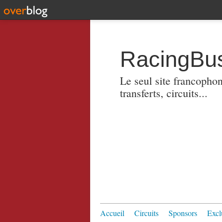
RacingBus
Le seul site francopho
transferts, circuits...
Accueil
Circuits
Sponsors
Excl