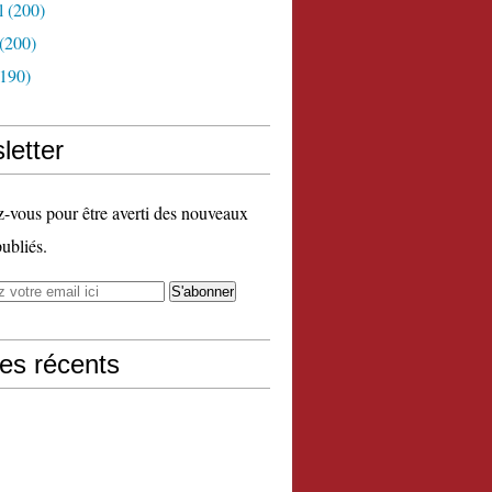
l
(200)
(200)
190)
letter
vous pour être averti des nouveaux
publiés.
les récents