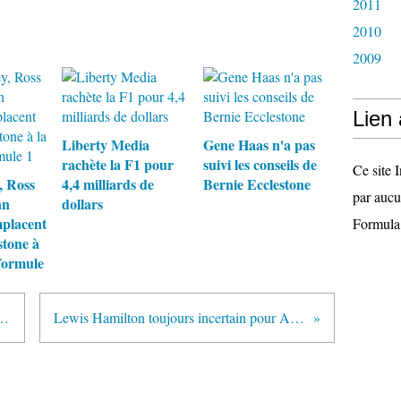
2011
2010
2009
Lien
Liberty Media
Gene Haas n'a pas
rachète la F1 pour
suivi les conseils de
Ce site I
, Ross
4,4 milliards de
Bernie Ecclestone
par aucu
an
dollars
placent
Formula
stone à
 Formule
n forfait pour Abu Dhabi
Lewis Hamilton toujours incertain pour Abu Dhabi