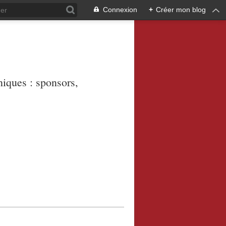
Connexion
+
Créer mon blog
niques : sponsors,