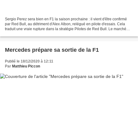
Sergio Perez sera bien en F1 la saison prochaine : il vient d'être confirmé
par Red Bull, au détriment d'Alex Albon, relégué en pilote d'essais. Cela
traduit une vraie rupture dans la stratégie Pilotes de Red Bull. Le marché
des transferts de la saison...
Mercedes prépare sa sortie de la F1
Publié le 18/12/2020 à 12:11
Par
Matthieu Piccon