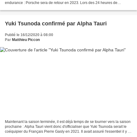
endurance : Porsche sera de retour en 2023. Lors des 24 heures de
Daytona en janvier dernier, nous avions...
Yuki Tsunoda confirmé par Alpha Tauri
Publié le 16/12/2020 à 08:00
Par
Matthieu Piccon
Maintenant la saison terminée, il est déjà temps de se tourner vers la saison
prochaine : Alpha Tauri vient donc d'officialiser que Yuki Tsunoda serait le
coéquipier du Français Pierre Gasly en 2021. Il avait assuré l'essentiel il y a
deux semaines :...