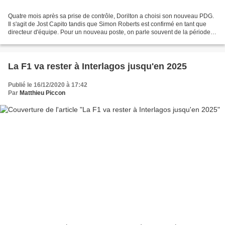
Quatre mois après sa prise de contrôle, Dorilton a choisi son nouveau PDG.
Il s'agit de Jost Capito tandis que Simon Roberts est confirmé en tant que
directeur d'équipe. Pour un nouveau poste, on parle souvent de la période
cruciale des 100 premiers jours....
La F1 va rester à Interlagos jusqu'en 2025
Publié le 16/12/2020 à 17:42
Par
Matthieu Piccon