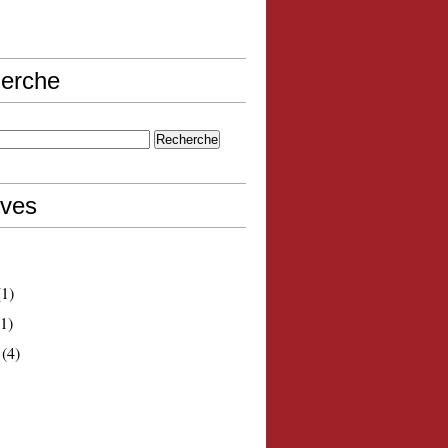
erche
ives
1)
1)
(4)