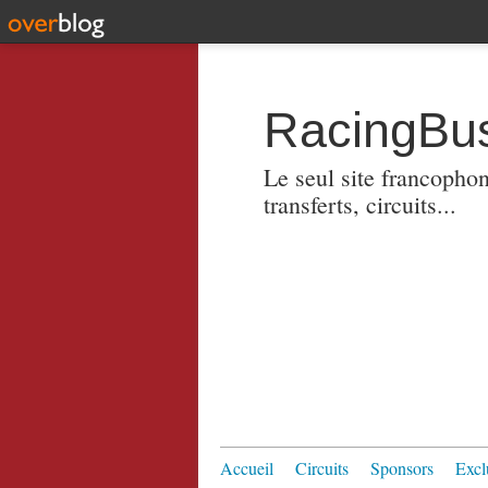
RacingBus
Le seul site francopho
transferts, circuits...
Accueil
Circuits
Sponsors
Excl