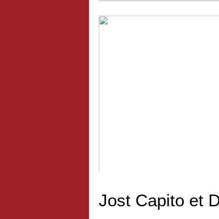
LDNR va s'afficher chez Sahara 
Jost Capito et 