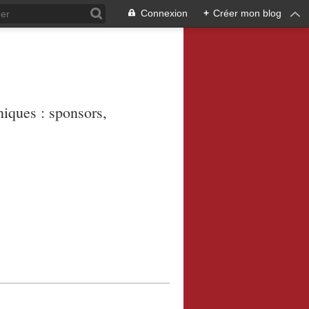
Connexion
+
Créer mon blog
niques : sponsors,