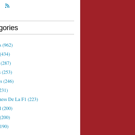
gories
s
(962)
(434)
(287)
s
(253)
s
(246)
231)
ness De La F1
(223)
l
(200)
(200)
190)