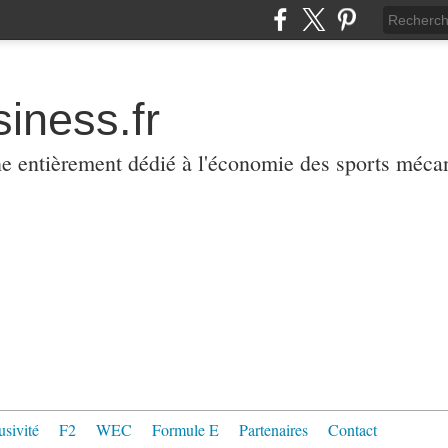
iness.fr
ne entièrement dédié à l'économie des sports méca
usivité
F2
WEC
Formule E
Partenaires
Contact