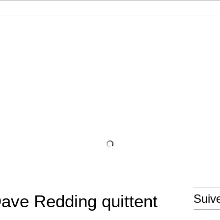
Force India
Dave Redding quittent
Suiv