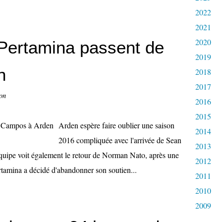
2022
2021
2020
 Pertamina passent de
2019
n
2018
2017
on
2016
2015
Arden espère faire oublier une saison
2014
2016 compliquée avec l'arrivée de Sean
2013
équipe voit également le retour de Norman Nato, après une
2012
tamina a décidé d'abandonner son soutien...
2011
2010
2009