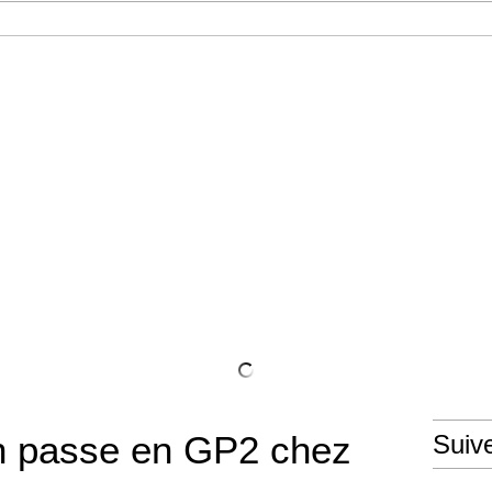
er chez Sahara Force India
n passe en GP2 chez
Suiv