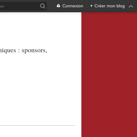
Connexion
+
Créer mon blog
niques : sponsors,