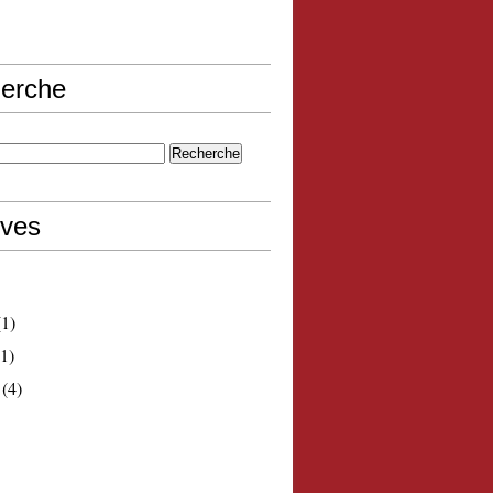
erche
ives
1)
1)
(4)