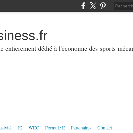
iness.fr
ne entièrement dédié à l'économie des sports méca
usivité
F2
WEC
Formule E
Partenaires
Contact