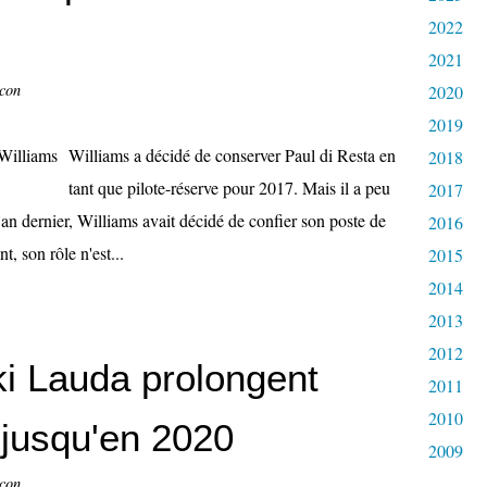
2022
2021
ccon
2020
2019
Williams a décidé de conserver Paul di Resta en
2018
tant que pilote-réserve pour 2017. Mais il a peu
2017
an dernier, Williams avait décidé de confier son poste de
2016
, son rôle n'est...
2015
2014
2013
2012
iki Lauda prolongent
2011
2010
jusqu'en 2020
2009
ccon