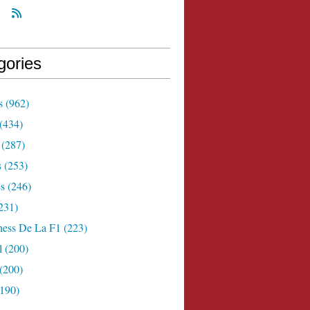
gories
s
(962)
(434)
(287)
s
(253)
s
(246)
231)
ness De La F1
(223)
l
(200)
(200)
190)