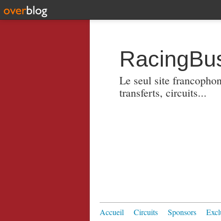
RacingBus
Le seul site francopho
transferts, circuits...
Accueil
Circuits
Sponsors
Excl