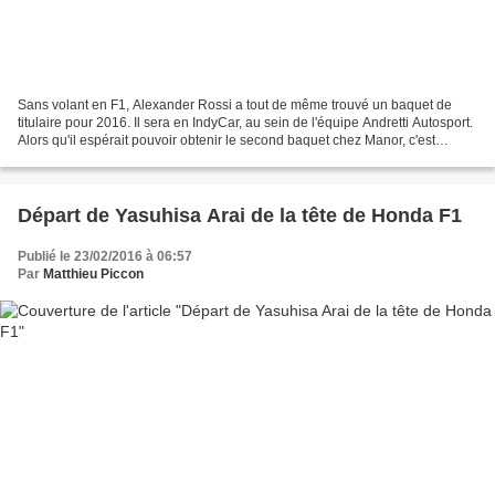
Sans volant en F1, Alexander Rossi a tout de même trouvé un baquet de
titulaire pour 2016. Il sera en IndyCar, au sein de l'équipe Andretti Autosport.
Alors qu'il espérait pouvoir obtenir le second baquet chez Manor, c'est
finalement son rival en GP2,...
Départ de Yasuhisa Arai de la tête de Honda F1
Publié le 23/02/2016 à 06:57
Par
Matthieu Piccon