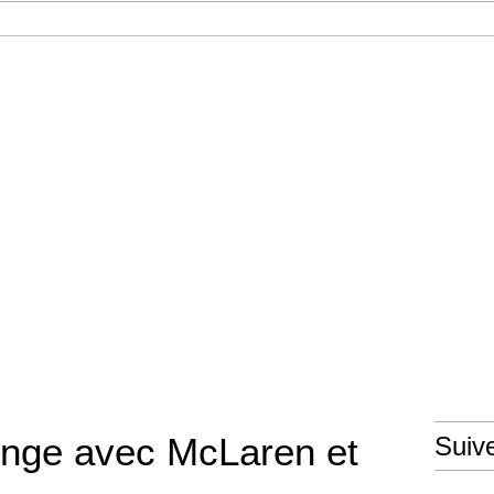
l
onge avec McLaren et
Suiv