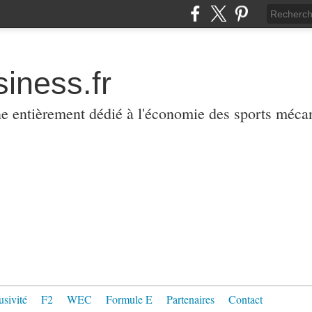
iness.fr
ne entièrement dédié à l'économie des sports méca
usivité
F2
WEC
Formule E
Partenaires
Contact