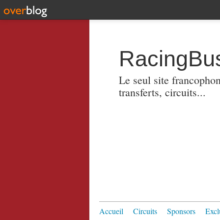
RacingBus
Le seul site francopho
transferts, circuits...
Accueil
Circuits
Sponsors
Excl