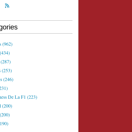
gories
s
(962)
(434)
(287)
s
(253)
s
(246)
231)
ness De La F1
(223)
l
(200)
(200)
190)