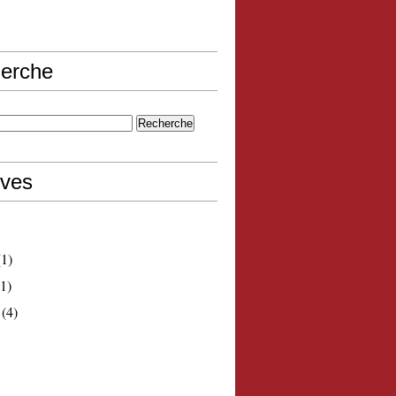
erche
ives
1)
1)
(4)