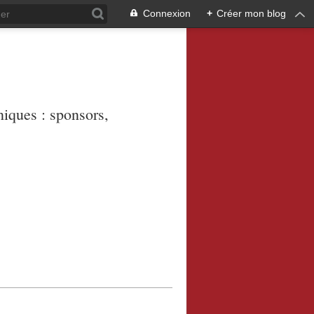
Connexion
+
Créer mon blog
niques : sponsors,