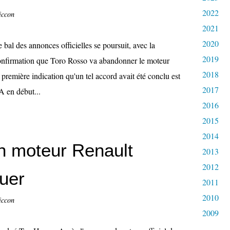
2022
iccon
2021
2020
 bal des annonces officielles se poursuit, avec la
2019
onfirmation que Toro Rosso va abandonner le moteur
2018
 première indication qu'un tel accord avait été conclu est
2017
A en début...
2016
2015
2014
n moteur Renault
2013
2012
uer
2011
2010
iccon
2009