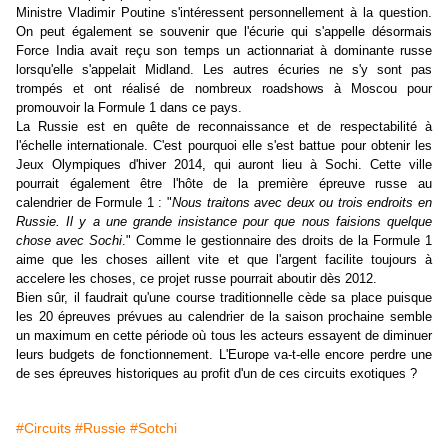
Ministre Vladimir Poutine s'intéressent personnellement à la question.
On peut également se souvenir que l'écurie qui s'appelle désormais
Force India avait reçu son temps un actionnariat à dominante russe
lorsqu'elle s'appelait Midland. Les autres écuries ne s'y sont pas
trompés et ont réalisé de nombreux roadshows à Moscou pour
promouvoir la Formule 1 dans ce pays.
La Russie est en quête de reconnaissance et de respectabilité à
l'échelle internationale. C'est pourquoi elle s'est battue pour obtenir les
Jeux Olympiques d'hiver 2014, qui auront lieu à Sochi. Cette ville
pourrait également être l'hôte de la première épreuve russe au
calendrier de Formule 1 : "
Nous traitons avec deux ou trois endroits en
Russie. Il y a une grande insistance pour que nous faisions quelque
chose avec Sochi
." Comme le gestionnaire des droits de la Formule 1
aime que les choses aillent vite et que l'argent facilite toujours à
accelere les choses, ce projet russe pourrait aboutir dès 2012.
Bien sûr, il faudrait qu'une course traditionnelle cède sa place puisque
les 20 épreuves prévues au calendrier de la saison prochaine semble
un maximum en cette période où tous les acteurs essayent de diminuer
leurs budgets de fonctionnement. L'Europe va-t-elle encore perdre une
de ses épreuves historiques au profit d'un de ces circuits exotiques ?
#Circuits
#Russie
#Sotchi