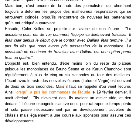
Mais bon, c'est encore de la faute des journalistes qui cherchent
toujours à déformer les propos des malheureux responsables qui se
retrouvent coincés lorsqu'ils rencontrent de nouveau les partenaires
qu'ils ont critiqué auparavant...
Ensuite, Colin Kolles se projette sur l'avenir de son écurie : "
Le
deuxième point est de voir comment l'équipe va dorénavant travailler. Il
était clair depuis le début que le contrat avec Dallara était terminé. Il a
pris fin dès que nous avons pris possession de la monoplace. La
possibilité de continuer de travailler avec Dallara est une option parmi
trois ou quatre
."
L'objectif est, bien entendu, d'être moins loin du reste du plateau
puisque les monoplaces de Bruno Senna et de Karun Chandhok sont
régulièrement à plus de cinq ou six secondes au tour des meilleurs.
L'écart avec le reste des nouvelles écuries (Lotus et Virgin) est souvent
de deux ou trois secondes. Mais il faut se rappeler d'où vient l'écurie.
Ainsi
lorsqu'il a pris les commandes de l'écurie
le 19 février dernier, il
avait déclaré : "Ils n’avaient rien. Ils avaient un atelier vide, et rien
dedans." L'écurie espagnole s'active donc pour rattraper le temps perdu
et cela passe nécessairement par un développement accéléré du
châssis mais également à une course aux sponsors pour assurer ces
développements.