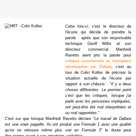
Cette fois-ci, c'est le directeur de
l'écurie qui décide de prendre la
parole : après que son responsable
technique Geoff Willis et son
directeur commercial Manfredi
Ravetto aient pris la parole pour
critiquer ouvertement la monoplace
développéee par Dallara
, c'est au
tour de Colin Kolles de préciser la
situation actuelle de l'écurie par
rapport à son châssis : "
Il y a deux
choses différentes. Le premier point
c'est que les critiques, lorsque j'ai
parlé avec les personnes impliquées,
ont peut-être été mal interprétées et
ou mal rapportées
."
C'est sur que lorsque Manfredi Ravetto déclare "
Le travail de Dallara
est une vraie pagaille. Ils ont produit une Formule 1 avec une qualité
qu’on ne retrouve même plus voir en Formule 3
" le doute peut
être permis quant à ses intentions véritables...