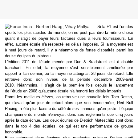
Si la F1 est l'un des
sports les plus rapides du monde, on ne peut pas dire la même chose
quant il s'agit de payer leurs factures dues à leurs fournisseurs. En
effet, aucune écurie n'a respecté les délais imposés. Si la moyenne est
à neuf jours de retard, il y a néanmoins de fortes disparités parmi les
douze équipes du plateau.
L'édition 2011 de l'étude menée par Dun & Bradstreet est à double
tranchant. En effet, la moyenne s'est sensiblement améliorée par
rapport à l'an dernier, où la moyenne atteignait 28 jours de retard. Elle
retrouve donc son niveau de la période décembre 2009-avril
2010. Néanmoins, il s'agit de la première fois depuis le lancement
de l'étude en 2008 qu'aucune écurie n'a honoré les délais impartis.
Parmi les meilleurs élèves, on retrouve une nouvelle fois Toro Rosso,
qui n'avait qu'un jour de retard alors que son écurie-mère, Red Bull
Racing, a été plus laxiste du côté de ses finances qu'en piste. L'équipe
championne du monde n'envoyait donc ses réglements que cinq jours
après la date échue. Les deux écuries de Dietrich Mateschitz sont donc
dans le top 4 des écuries, ce qui est une performance de groupe
honorable.
Elles entourent deux équipes plus modestes puisque Sauber avait