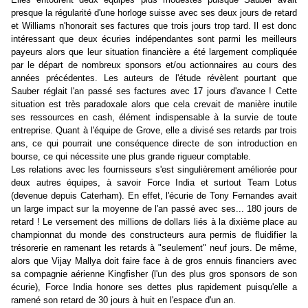
presque la régularité d'une horloge suisse avec ses deux jours de retard
et Williams n'honorait ses factures que trois jours trop tard. Il est donc
intéressant que deux écuries indépendantes sont parmi les meilleurs
payeurs alors que leur situation financière a été largement compliquée
par le départ de nombreux sponsors et/ou actionnaires au cours des
années précédentes. Les auteurs de l'étude révèlent pourtant que
Sauber réglait l'an passé ses factures avec 17 jours d'avance ! Cette
situation est très paradoxale alors que cela crevait de manière inutile
ses ressources en cash, élément indispensable à la survie de toute
entreprise. Quant à l'équipe de Grove, elle a divisé ses retards par trois
ans, ce qui pourrait une conséquence directe de son introduction en
bourse, ce qui nécessite une plus grande rigueur comptable.
Les relations avec les fournisseurs s'est singulièrement améliorée pour
deux autres équipes, à savoir Force India et surtout Team Lotus
(devenue depuis Caterham). En effet, l'écurie de Tony Fernandes avait
un large impact sur la moyenne de l'an passé avec ses... 180 jours de
retard ! Le versement des millions de dollars liés à la dixième place au
championnat du monde des constructeurs aura permis de fluidifier la
trésorerie en ramenant les retards à "seulement" neuf jours. De même,
alors que Vijay Mallya doit faire face à de gros ennuis financiers avec
sa compagnie aérienne Kingfisher (l'un des plus gros sponsors de son
écurie), Force India honore ses dettes plus rapidement puisqu'elle a
ramené son retard de 30 jours à huit en l'espace d'un an.