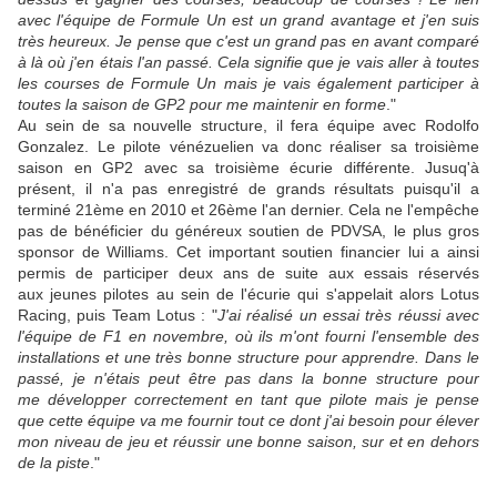
avec l'équipe de Formule Un est un grand avantage et j'en suis
très heureux. Je pense que c'est un grand pas en avant comparé
à là où j'en étais l'an passé. Cela signifie que je vais aller à toutes
les courses de Formule Un mais je vais également participer à
toutes la saison de GP2 pour me maintenir en forme
."
Au sein de sa nouvelle structure, il fera équipe avec Rodolfo
Gonzalez. Le pilote vénézuelien va donc réaliser sa troisième
saison en GP2 avec sa troisième écurie différente. Jusuq'à
présent, il n'a pas enregistré de grands résultats puisqu'il a
terminé 21ème en 2010 et 26ème l'an dernier. Cela ne l'empêche
pas de bénéficier du généreux soutien de PDVSA, le plus gros
sponsor de Williams. Cet important soutien financier lui a ainsi
permis de participer deux ans de suite aux essais réservés
aux jeunes pilotes au sein de l'écurie qui s'appelait alors Lotus
Racing, puis Team Lotus : "
J'ai réalisé un essai très réussi avec
l'équipe de F1 en novembre, où ils m'ont fourni l'ensemble des
installations et une très bonne structure pour apprendre. Dans le
passé, je n'étais peut être pas dans la bonne structure pour
me développer correctement en tant que pilote mais je pense
que cette équipe va me fournir tout ce dont j'ai besoin pour élever
mon niveau de jeu et réussir une bonne saison, sur et en dehors
de la piste
."