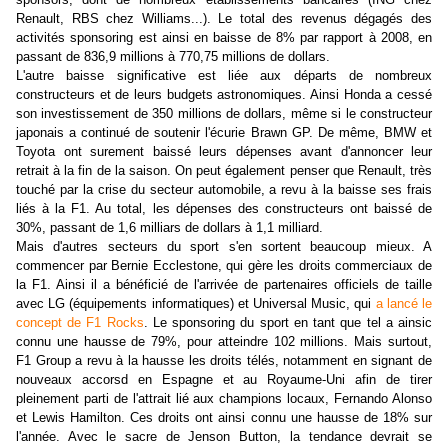
Renault, RBS chez Williams...). Le total des revenus dégagés des
activités sponsoring est ainsi en baisse de 8% par rapport à 2008, en
passant de 836,9 millions à 770,75 millions de dollars.
L'autre baisse significative est liée aux départs de nombreux
constructeurs et de leurs budgets astronomiques. Ainsi Honda a cessé
son investissement de 350 millions de dollars, même si le constructeur
japonais a continué de soutenir l'écurie Brawn GP. De même, BMW et
Toyota ont surement baissé leurs dépenses avant d'annoncer leur
retrait à la fin de la saison. On peut également penser que Renault, très
touché par la crise du secteur automobile, a revu à la baisse ses frais
liés à la F1. Au total, les dépenses des constructeurs ont baissé de
30%, passant de 1,6 milliars de dollars à 1,1 milliard.
Mais d'autres secteurs du sport s'en sortent beaucoup mieux. A
commencer par Bernie Ecclestone, qui gère les droits commerciaux de
la F1. Ainsi il a bénéficié de l'arrivée de partenaires officiels de taille
avec LG (équipements informatiques) et Universal Music, qui
a lancé le
concept de F1 Rocks
. Le sponsoring du sport en tant que tel a ainsic
connu une hausse de 79%, pour atteindre 102 millions. Mais surtout,
F1 Group a revu à la hausse les droits télés, notamment en signant de
nouveaux accorsd en Espagne et au Royaume-Uni afin de tirer
pleinement parti de l'attrait lié aux champions locaux, Fernando Alonso
et Lewis Hamilton. Ces droits ont ainsi connu une hausse de 18% sur
l'année. Avec le sacre de Jenson Button, la tendance devrait se