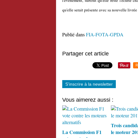
l'événement, surtout qu'elle reste l'écurie
qu'elle serait présente avec sa nouvelle livrée 
Publié dans
FIA-FOTA-GPDA
Partager cet article
R
S'inscrire à la newsletter
Vous aimerez aussi :
Trois candid
La Commission F1
le moteur 20