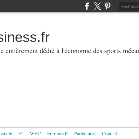
iness.fr
ne entièrement dédié à l'économie des sports méca
usivité
F2
WEC
Formule E
Partenaires
Contact