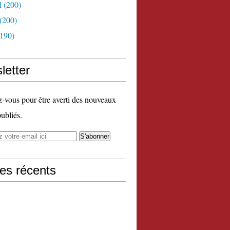
l
(200)
(200)
190)
letter
vous pour être averti des nouveaux
publiés.
les récents