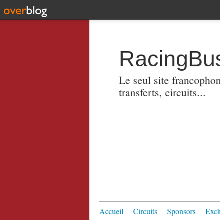
RacingBus
Le seul site francopho
transferts, circuits...
Accueil
Circuits
Sponsors
Excl