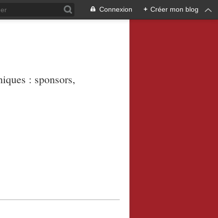
Connexion
+
Créer mon blog
niques : sponsors,