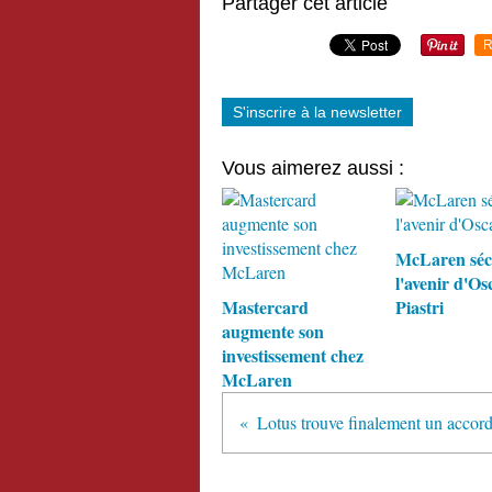
Partager cet article
R
S'inscrire à la newsletter
Vous aimerez aussi :
McLaren séc
l'avenir d'Os
Mastercard
Piastri
augmente son
investissement chez
McLaren