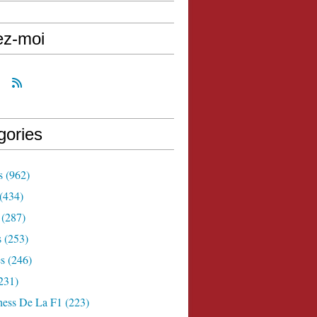
ez-moi
gories
s
(962)
(434)
(287)
s
(253)
s
(246)
231)
ness De La F1
(223)