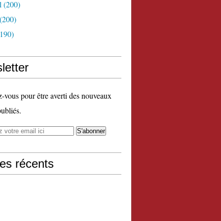
l
(200)
(200)
190)
letter
vous pour être averti des nouveaux
publiés.
les récents