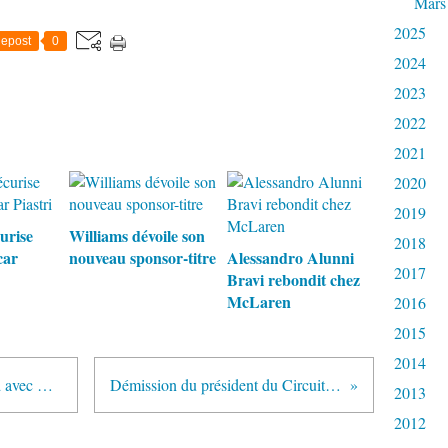
Mars
2025
epost
0
2024
2023
2022
2021
2020
2019
urise
Williams dévoile son
2018
car
nouveau sponsor-titre
Alessandro Alunni
2017
Bravi rebondit chez
McLaren
2016
2015
2014
Lotus trouve finalement un accord avec Heikki Kovalainen
Démission du président du Circuit des Amériques
2013
2012