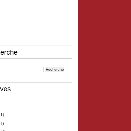
erche
ives
1)
1)