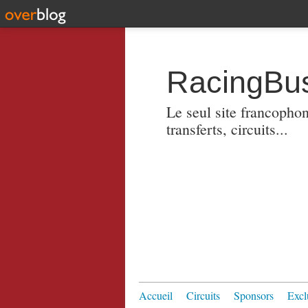
RacingBus
Le seul site francopho
transferts, circuits...
Accueil
Circuits
Sponsors
Excl