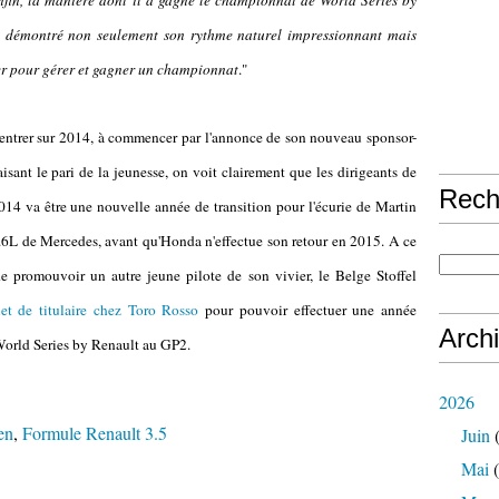
Enfin, la manière dont il a gagné le championnat de World Series by
 a démontré non seulement son rythme naturel impressionnant mais
urer pour gérer et gagner un championnat
."
ntrer sur 2014, à commencer par l'annonce de son nouveau sponsor-
isant le pari de la jeunesse, on voit clairement que les dirigeants de
Rech
14 va être une nouvelle année de transition pour l'écurie de Martin
1.6L de Mercedes, avant qu'Honda n'effectue son retour en 2015. A ce
de promouvoir un autre jeune pilote de son vivier, le Belge Stoffel
uet de titulaire chez Toro Rosso
pour pouvoir effectuer une année
Arch
World Series by Renault au GP2.
2026
en
,
Formule Renault 3.5
Juin
(
Mai
(