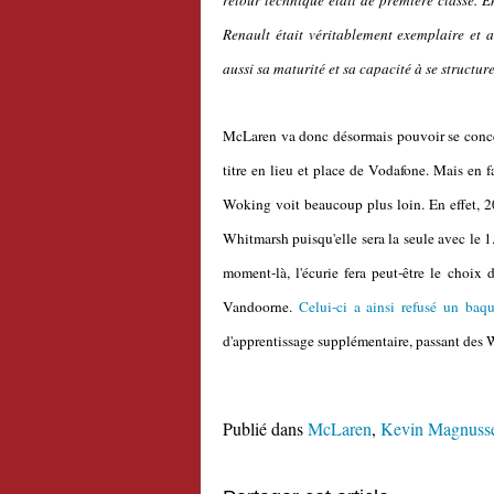
retour technique était de première classe. 
Renault était véritablement exemplaire et
aussi sa maturité et sa capacité à se struct
McLaren va donc désormais pouvoir se conce
titre en lieu et place de Vodafone. Mais en fa
Woking voit beaucoup plus loin. En effet, 20
Whitmarsh puisqu'elle sera la seule avec le 
moment-là, l'écurie fera peut-être le choix 
Vandoorne.
Celui-ci a ainsi refusé un baq
d'apprentissage supplémentaire, passant des 
Publié dans
McLaren
,
Kevin Magnuss