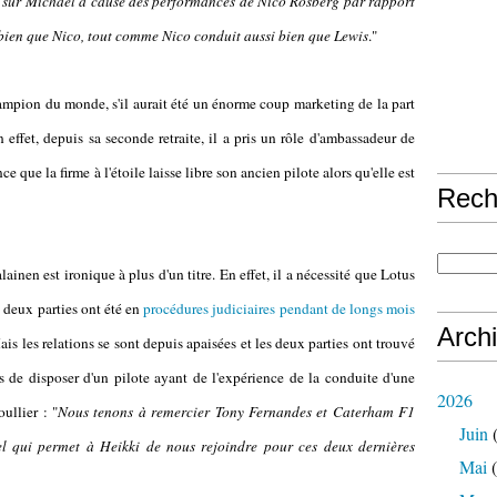
 sur Michael à cause des performances de Nico Rosberg par rapport
bien que Nico, tout comme Nico conduit aussi bien que Lewis
."
mpion du monde, s'il aurait été un énorme coup marketing de la part
n effet, depuis sa seconde retraite, il a pris un rôle d'ambassadeur de
 que la firme à l'étoile laisse libre son ancien pilote alors qu'elle est
Rech
nen est ironique à plus d'un titre. En effet, il a nécessité que Lotus
 deux parties ont été en
procédures judiciaires pendant de longs mois
Arch
ais les relations se sont depuis apaisées et les deux parties ont trouvé
 de disposer d'un pilote ayant de l'expérience de la conduite d'une
2026
llier : "
Nous tenons à remercier Tony Fernandes et Caterham F1
Juin
(
l qui permet à Heikki de nous rejoindre pour ces deux dernières
Mai
(