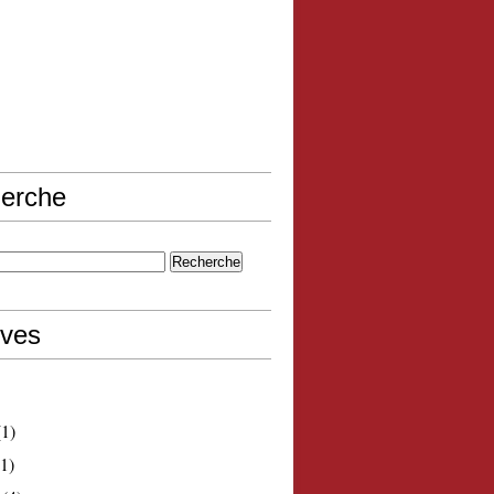
erche
ives
1)
1)