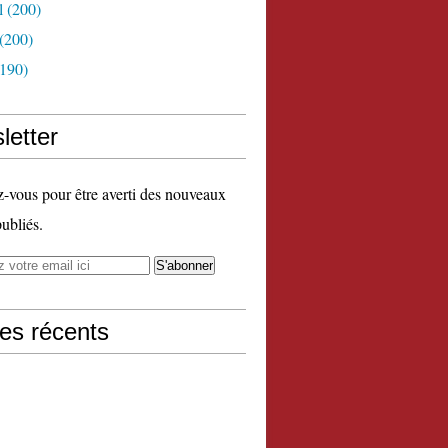
l
(200)
(200)
190)
letter
vous pour être averti des nouveaux
publiés.
les récents