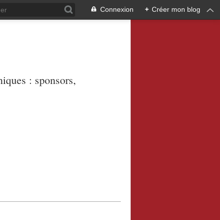
Connexion
+
Créer mon blog
niques : sponsors,