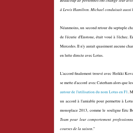
Beaucoup de personnes ont changé leur avis
à Lewis Hamilton. Michael conduisait aussi 
Néanmoins, un second retour du septuple cha
de l'écurie d'Enstone, était voué à l'échec. E
Mercedes. Il n'y aurait quasiment aucune chance
en lutte directe avec Lotus.
L'accord finalement trouvé avec Heikki Kovalai
se mette d'accord avec Caterham alors que les
autour de l'utilisation du nom Lotus en F1
. M
un accord à l'amiable pour permettre à Lotus
monoplace 2013, comme le souligne Eric Bou
Team pour leur comportement professionne
courses de la saison
.”