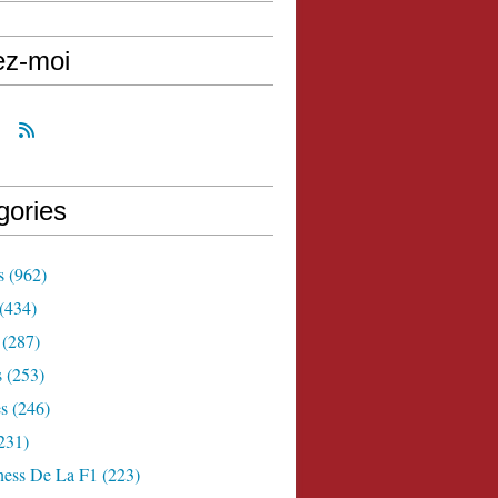
ez-moi
gories
s
(962)
(434)
(287)
s
(253)
s
(246)
231)
ness De La F1
(223)