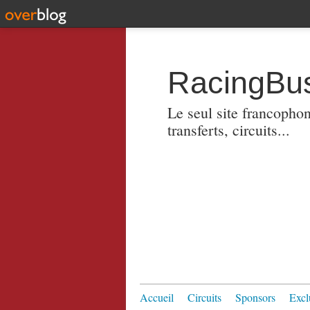
RacingBus
Le seul site francopho
transferts, circuits...
Accueil
Circuits
Sponsors
Excl