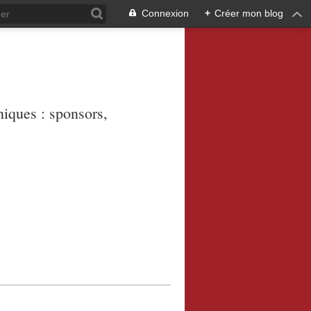
Connexion
+
Créer mon blog
niques : sponsors,