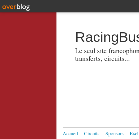
RacingBus
Le seul site francopho
transferts, circuits...
Accueil
Circuits
Sponsors
Excl