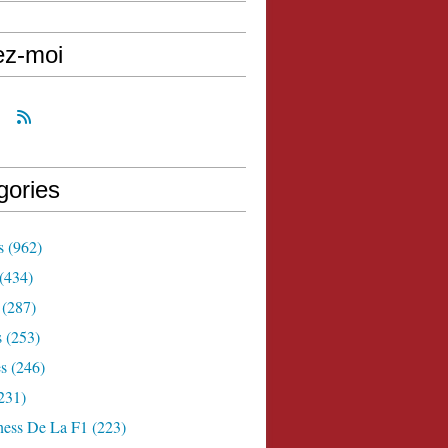
ez-moi
gories
s
(962)
(434)
(287)
s
(253)
s
(246)
231)
ness De La F1
(223)