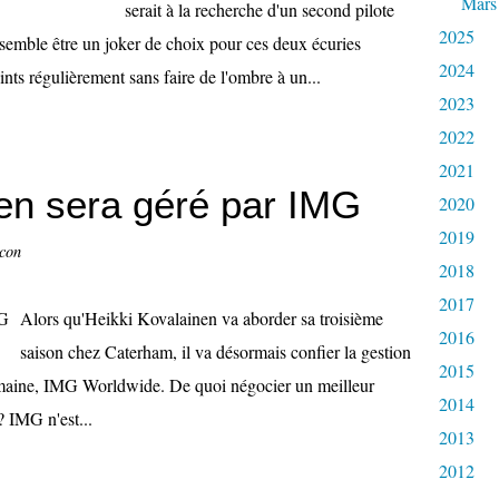
Mars
serait à la recherche d'un second pilote
2025
semble être un joker de choix pour ces deux écuries
2024
nts régulièrement sans faire de l'ombre à un...
2023
2022
2021
en sera géré par IMG
2020
2019
ccon
2018
2017
Alors qu'Heikki Kovalainen va aborder sa troisième
2016
saison chez Caterham, il va désormais confier la gestion
2015
domaine, IMG Worldwide. De quoi négocier un meilleur
2014
? IMG n'est...
2013
2012