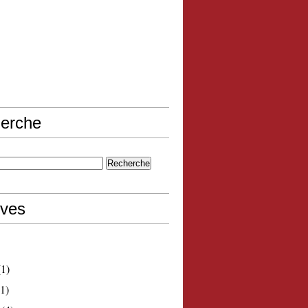
erche
ives
1)
1)