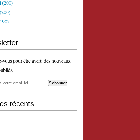
l
(200)
(200)
190)
letter
vous pour être averti des nouveaux
publiés.
les récents