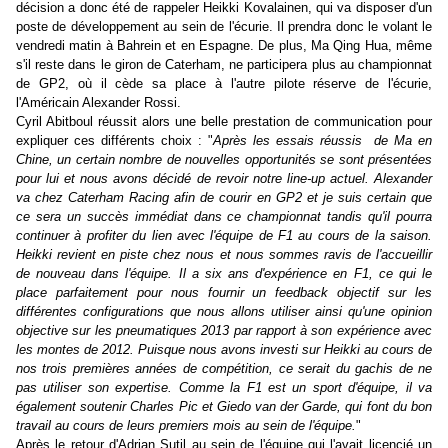
décision a donc été de rappeler Heikki Kovalainen, qui va disposer d'un
poste de développement au sein de l'écurie. Il prendra donc le volant le
vendredi matin à Bahrein et en Espagne. De plus, Ma Qing Hua, même
s'il reste dans le giron de Caterham, ne participera plus au championnat
de GP2, où il cède sa place à l'autre pilote réserve de l'écurie,
l'Américain Alexander Rossi.
Cyril Abitboul réussit alors une belle prestation de communication pour
expliquer ces différents choix : "
Après les essais réussis de Ma en
Chine, un certain nombre de nouvelles opportunités se sont présentées
pour lui et nous avons décidé de revoir notre line-up actuel. Alexander
va chez Caterham Racing afin de courir en GP2 et je suis certain que
ce sera un succès immédiat dans ce championnat tandis qu'il pourra
continuer à profiter du lien avec l'équipe de F1 au cours de la saison.
Heikki revient en piste chez nous et nous sommes ravis de l'accueillir
de nouveau dans l'équipe. Il a six ans d'expérience en F1, ce qui le
place parfaitement pour nous fournir un feedback objectif sur les
différentes configurations que nous allons utiliser ainsi qu'une opinion
objective sur les pneumatiques 2013 par rapport à son expérience avec
les montes de 2012. Puisque nous avons investi sur Heikki au cours de
nos trois premières années de compétition, ce serait du gachis de ne
pas utiliser son expertise. Comme la F1 est un sport d'équipe, il va
également soutenir Charles Pic et Giedo van der Garde, qui font du bon
travail au cours de leurs premiers mois au sein de l'équipe.
"
Après le retour d'Adrian Sutil au sein de l'équipe qui l'avait licencié un