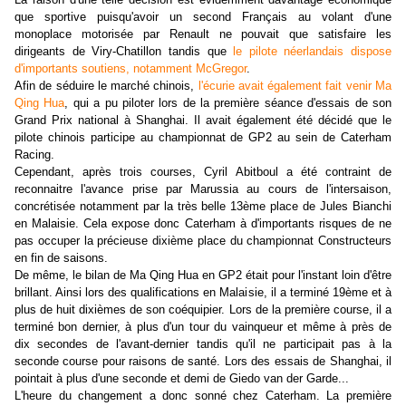
que sportive puisqu'avoir un second Français au volant d'une
monoplace motorisée par Renault ne pouvait que satisfaire les
dirigeants de Viry-Chatillon tandis que
le pilote néerlandais dispose
d'importants soutiens, notamment McGregor
.
Afin de séduire le marché chinois,
l'écurie avait également fait venir Ma
Qing Hua
, qui a pu piloter lors de la première séance d'essais de son
Grand Prix national à Shanghai. Il avait également été décidé que le
pilote chinois participe au championnat de GP2 au sein de Caterham
Racing.
Cependant, après trois courses, Cyril Abitboul a été contraint de
reconnaitre l'avance prise par Marussia au cours de l'intersaison,
concrétisée notamment par la très belle 13ème place de Jules Bianchi
en Malaisie. Cela expose donc Caterham à d'importants risques de ne
pas occuper la précieuse dixième place du championnat Constructeurs
en fin de saisons.
De même, le bilan de Ma Qing Hua en GP2 était pour l'instant loin d'être
brillant. Ainsi lors des qualifications en Malaisie, il a terminé 19ème et à
plus de huit dixièmes de son coéquipier. Lors de la première course, il a
terminé bon dernier, à plus d'un tour du vainqueur et même à près de
dix secondes de l'avant-dernier tandis qu'il ne participait pas à la
seconde course pour raisons de santé. Lors des essais de Shanghai, il
pointait à plus d'une seconde et demi de Giedo van der Garde...
L'heure du changement a donc sonné chez Caterham. La première