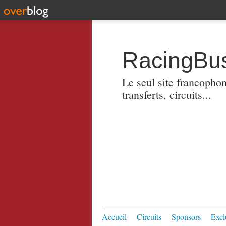
RacingBus
Le seul site francopho
transferts, circuits...
Accueil
Circuits
Sponsors
Excl