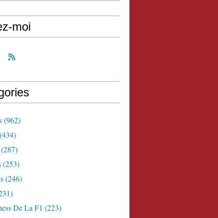
ez-moi
gories
s
(962)
(434)
(287)
s
(253)
s
(246)
231)
ness De La F1
(223)