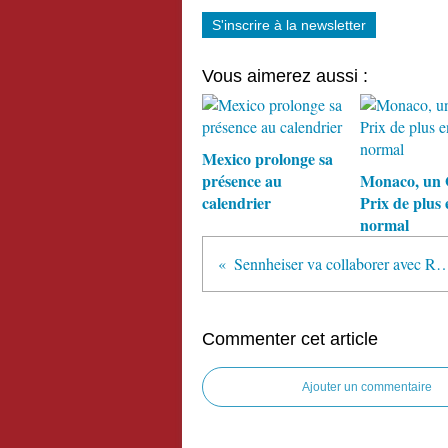
S'inscrire à la newsletter
Vous aimerez aussi :
Mexico prolonge sa
présence au
Monaco, un
calendrier
Prix de plus 
normal
Sennheiser va collaborer ave
Commenter cet article
Ajouter un commentaire