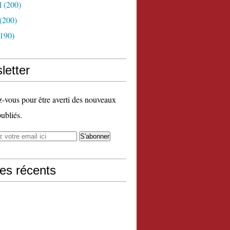
l
(200)
(200)
190)
letter
vous pour être averti des nouveaux
publiés.
les récents