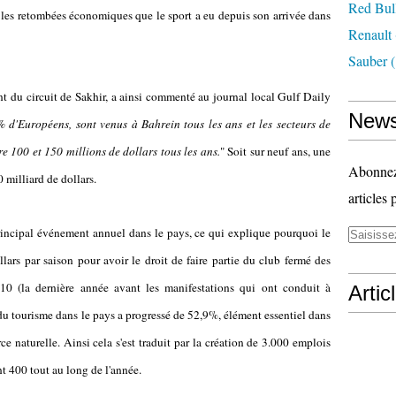
Red Bul
ur les retombées économiques que le sport a eu depuis son arrivée dans
Renault
Sauber
(
nt du circuit de Sakhir, a ainsi commenté au journal local Gulf Daily
News
% d'Européens, sont venus à Bahrein tous les ans et les secteurs de
re 100 et 150 millions de dollars tous les ans.
" Soit sur neuf ans, une
Abonnez-
 milliard de dollars.
articles 
principal événement annuel dans le pays, ce qui explique pourquoi le
ars par saison pour avoir le droit de faire partie du club fermé des
10 (la dernière année avant les manifestations qui ont conduit à
Artic
 du tourisme dans le pays a progressé de 52,9%, élément essentiel dans
e naturelle. Ainsi cela s'est traduit par la création de 3.000 emplois
 400 tout au long de l'année.