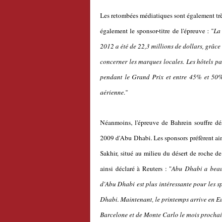
Les retombées médiatiques sont également trè
également le sponsor-titre de l'épreuve : "
La
2012 a été de 22,3 millions de dollars, grâc
concerner les marques locales. Les hôtels p
pendant le Grand Prix et entre 45% et 50% 
aérienne.
"
Néanmoins, l'épreuve de Bahrein souffre dé
2009 d'Abu Dhabi. Les sponsors préfèrent ains
Sakhir, situé au milieu du désert de roche d
ainsi déclaré à Reuters : "
Abu Dhabi a beauc
d'Abu Dhabi est plus intéressante pour les s
Dhabi. Maintenant, le printemps arrive en Eur
Barcelone et de Monte Carlo le mois prochai