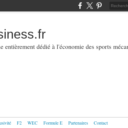
iness.fr
ne entièrement dédié à l'économie des sports méca
usivité
F2
WEC
Formule E
Partenaires
Contact