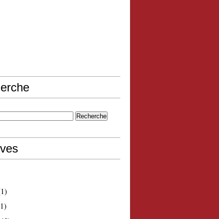
erche
ives
1)
1)