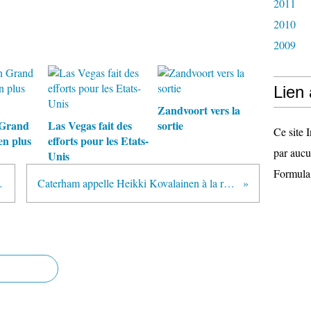
2011
2010
2009
Lien
Zandvoort vers la
 Grand
Las Vegas fait des
sortie
Ce site I
en plus
efforts pour les Etats-
par aucu
Unis
Formula
c Red Bull
Caterham appelle Heikki Kovalainen à la rescousse