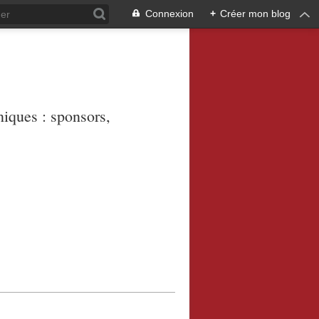
Connexion
+
Créer mon blog
niques : sponsors,