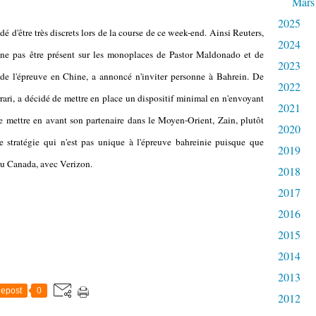
Mars
2025
 d'être très discrets lors de la course de ce week-end. Ainsi Reuters,
2024
 ne pas être présent sur les monoplaces de Pastor Maldonado et de
2023
e de l'épreuve en Chine, a annoncé n'inviter personne à Bahrein. De
2022
rari, a décidé de mettre en place un dispositif minimal en n'envoyant
2021
e mettre en avant son partenaire dans le Moyen-Orient, Zain, plutôt
2020
 stratégie qui n'est pas unique à l'épreuve bahreinie puisque que
2019
au Canada, avec Verizon.
2018
2017
2016
2015
2014
2013
epost
0
2012