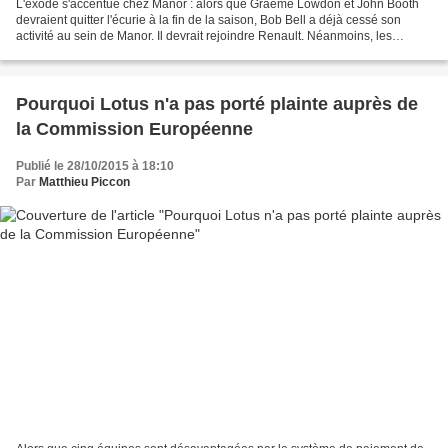
L'exode s'accentue chez Manor : alors que Graeme Lowdon et John Booth
devraient quitter l'écurie à la fin de la saison, Bob Bell a déjà cessé son
activité au sein de Manor. Il devrait rejoindre Renault. Néanmoins, les
départs des différents dirigeants...
Pourquoi Lotus n'a pas porté plainte auprès de
la Commission Européenne
Publié le 28/10/2015 à 18:10
Par
Matthieu Piccon