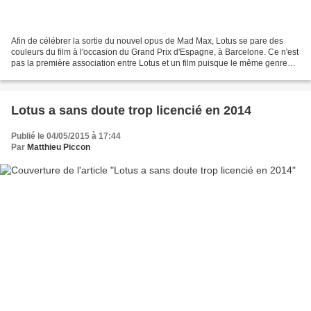
Afin de célébrer la sortie du nouvel opus de Mad Max, Lotus se pare des
couleurs du film à l'occasion du Grand Prix d'Espagne, à Barcelone. Ce n'est
pas la première association entre Lotus et un film puisque le même genre
d'opérations avait été mené lors...
Lotus a sans doute trop licencié en 2014
Publié le 04/05/2015 à 17:44
Par
Matthieu Piccon