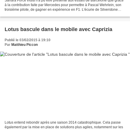
Sahara Force India n'a pu être présente aux essais de Barcelone que grâce
à la contribution faite par Mercedes pour permettre à Pascal Wehrlein, son
troisième pilote, de gagner en expérience en F1. L'écurie de Silverstone
avait manqué les premiers essais...
Lotus bascule dans le mobile avec Caprizia
Publié le 03/02/2015 à 19:10
Par
Matthieu Piccon
Lotus entend rebondir après une saison 2014 catastrophique. Cela passe
également par la mise en place de solutions plus agiles, notamment sur les