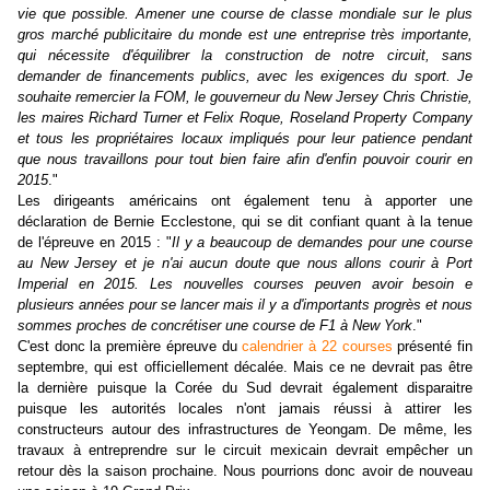
vie que possible. Amener une course de classe mondiale sur le plus
gros marché publicitaire du monde est une entreprise très importante,
qui nécessite d'équilibrer la construction de notre circuit, sans
demander de financements publics, avec les exigences du sport. Je
souhaite remercier la FOM, le gouverneur du New Jersey Chris Christie,
les maires Richard Turner et Felix Roque, Roseland Property Company
et tous les propriétaires locaux impliqués pour leur patience pendant
que nous travaillons pour tout bien faire afin d'enfin pouvoir courir en
2015
."
Les dirigeants américains ont également tenu à apporter une
déclaration de Bernie Ecclestone, qui se dit confiant quant à la tenue
de l'épreuve en 2015 : "
Il y a beaucoup de demandes pour une course
au New Jersey et je n'ai aucun doute que nous allons courir à Port
Imperial en 2015. Les nouvelles courses peuven avoir besoin e
plusieurs années pour se lancer mais il y a d'importants progrès et nous
sommes proches de concrétiser une course de F1 à New York
."
C'est donc la première épreuve du
calendrier à 22 courses
présenté fin
septembre, qui est officiellement décalée. Mais ce ne devrait pas être
la dernière puisque la Corée du Sud devrait également disparaitre
puisque les autorités locales n'ont jamais réussi à attirer les
constructeurs autour des infrastructures de Yeongam. De même, les
travaux à entreprendre sur le circuit mexicain devrait empêcher un
retour dès la saison prochaine. Nous pourrions donc avoir de nouveau