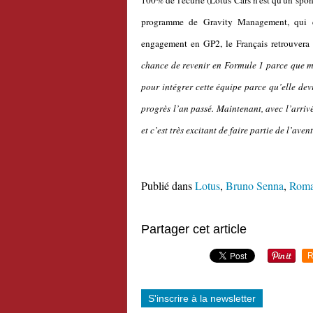
100% de l'écurie (Lotus Cars n'est qu'un spon
programme de Gravity Management, qui est
engagement en GP2, le Français retrouvera l
chance de revenir en Formule 1 parce que mo
pour intégrer cette équipe parce qu’elle dev
progrès l’an passé. Maintenant, avec l’arriv
et c’est très excitant de faire partie de l’aven
Publié dans
Lotus
,
Bruno Senna
,
Roma
Partager cet article
R
S'inscrire à la newsletter