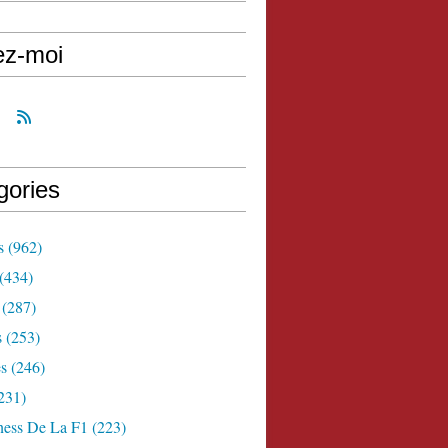
ez-moi
gories
s
(962)
(434)
(287)
s
(253)
s
(246)
231)
ness De La F1
(223)