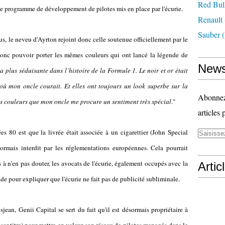
Red Bul
e programme de développement de pilotes mis en place par l'écurie.
Renault
Sauber
(
us
, le neveu d'Ayrton rejoint donc celle soutenue officiellement par le
donc pouvoir porter les mêmes couleurs qui ont lancé la légende de
News
 plus séduisante dans l’histoire de la Formule 1. Le noir et or était
où mon oncle courait. Et elles ont toujours un look superbe sur la
Abonnez-
mes couleurs que mon oncle me procure un sentiment très spécial
."
articles 
es 80 est que la livrée était associée à un cigarettier (John Special
sormais interdit par les réglementations européennes. Cela pourrait
à n'en pas douter, les avocats de l'écurie, également occupés avec la
Artic
de pour expliquer que l'écurie ne fait pas de publicité subliminale.
jean, Genii Capital se sert du fait qu'il est désormais propriétaire à