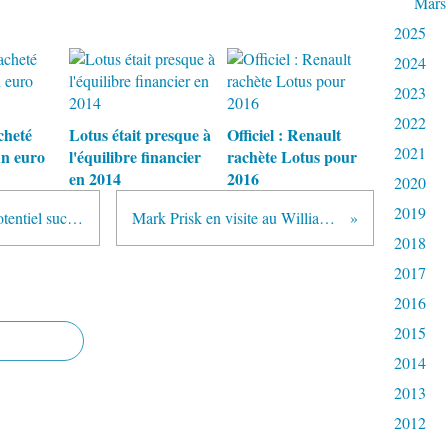
Mars
2025
2024
2023
2022
cheté
Lotus était presque à
Officiel : Renault
2021
un euro
l'équilibre financier
rachète Lotus pour
en 2014
2016
2020
2019
Zak Brown présenté comme un potentiel successeur de Bernie Ecclestone
Mark Prisk en visite au Williams Technology Centre
2018
2017
2016
2015
2014
2013
2012