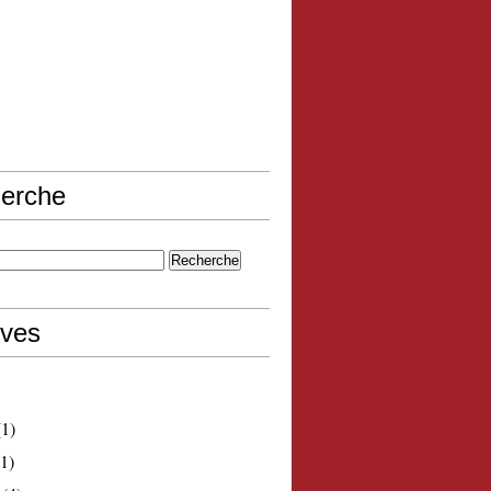
erche
ives
1)
1)