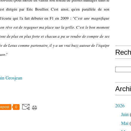
sor-titre) pour mettre en valeur son réseau de pilotes managés dans le
 dirigée par Eric Boullier. C'est ainsi, qu'en parallèle de son
'écurie qui l'a fait débuter en F1 en 2009 : "
C’est une magnifique
n rêve est de regagner ma place sur la grille. C’est le bon moment
ient de plus en plus forte et chacun a pu se rendre de compte de ses
ée de Lotus comme partenaire, il y a un vrai buzz autour de l’équipe
Rech
ture
."
in Grosjean
Arch
2026
epost
0
Juin
(
Mai
(