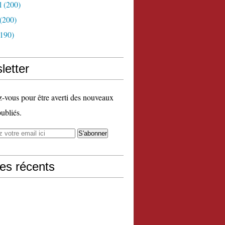
l
(200)
(200)
190)
letter
vous pour être averti des nouveaux
publiés.
les récents