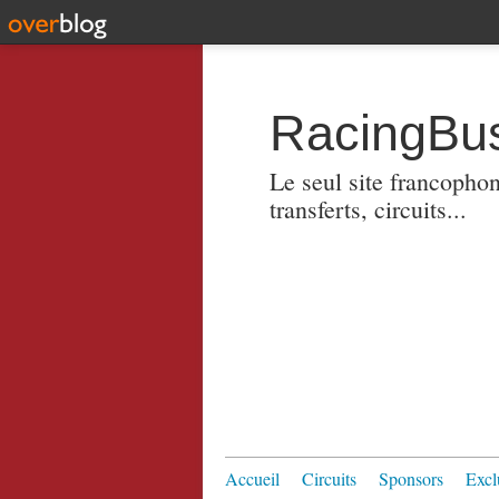
RacingBus
Le seul site francopho
transferts, circuits...
Accueil
Circuits
Sponsors
Excl