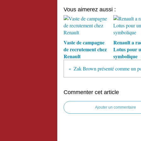
Vous aimerez aussi :
Vaste de campagne
Renault a ra
de recrutement chez
Lotus pour 
Renault
symbolique
Commenter cet article
Ajouter un commentaire