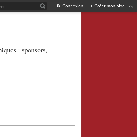
Connexion
+
Créer mon blog
niques : sponsors,