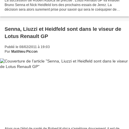
La succession de Robert Kubica se précise : Lotus Renault GP va évaluer
Bruno Senna et Nick Heidfeld lors des prochains essais de Jerez. La
décision sera alors surement prise pour savoir qui sera le coéquipier de
Vitaly Petrov en 2011. Comme nous le disions...
Senna, Liuzzi et Heidfeld sont dans le viseur de
Lotus Renault GP
Publié le 08/02/2011 à 19:03
Par
Matthieu Piccon
Alors que l'état de santé de Robert Kubica s'améliore doucement, il est de