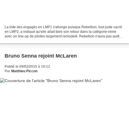
La liste des engagés en LMP1 s'allonge puisque Rebellion, tout juste sacré
en LMP2, a indiqué qu'elle allait faire son retour dans la catégorie-reine
avec un line-up de pilotes largement remodelé. Rebellion n'aura pas quitté
le LMP1 pendant très longtemps....
Bruno Senna rejoint McLaren
Publié le 09/02/2015 à 19:12
Par
Matthieu Piccon