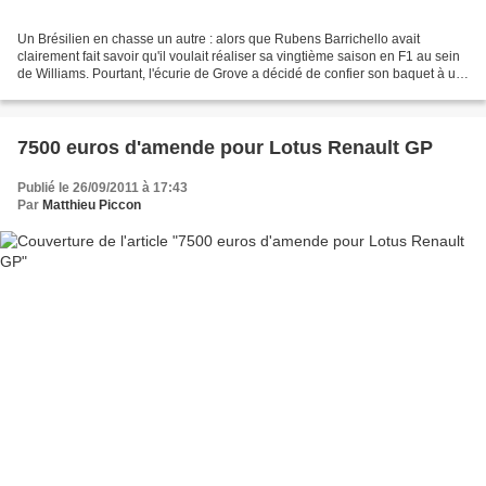
Un Brésilien en chasse un autre : alors que Rubens Barrichello avait
clairement fait savoir qu'il voulait réaliser sa vingtième saison en F1 au sein
de Williams. Pourtant, l'écurie de Grove a décidé de confier son baquet à un
autre Brésilien, Bruno Senna....
7500 euros d'amende pour Lotus Renault GP
Publié le 26/09/2011 à 17:43
Par
Matthieu Piccon