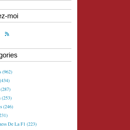
ez-moi
gories
s
(962)
(434)
(287)
s
(253)
s
(246)
231)
ness De La F1
(223)