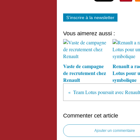
S'inscrire à la newsletter
Vous aimerez aussi :
Vaste de campagne
Renault a ra
de recrutement chez
Lotus pour 
Renault
symbolique
Commenter cet article
Ajouter un commentaire