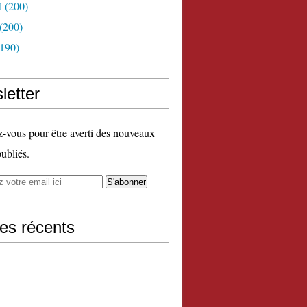
l
(200)
(200)
190)
letter
vous pour être averti des nouveaux
publiés.
les récents