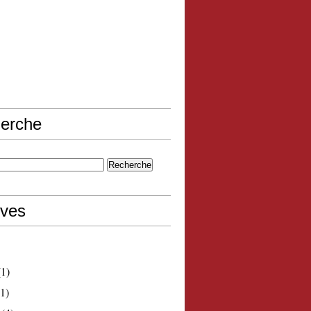
erche
ives
1)
1)