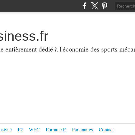
iness.fr
ne entièrement dédié à l'économie des sports méca
usivité
F2
WEC
Formule E
Partenaires
Contact