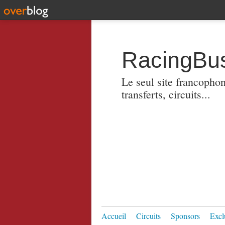
RacingBus
Le seul site francopho
transferts, circuits...
Accueil
Circuits
Sponsors
Excl