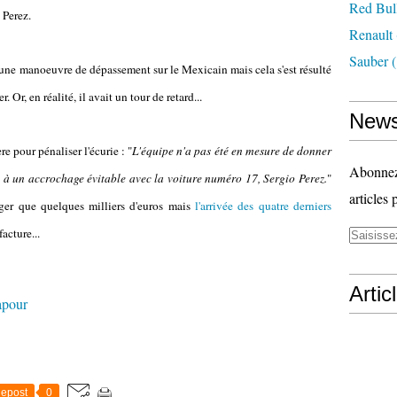
Red Bul
 Perez.
Renault
Sauber
(
é une manoeuvre de dépassement sur le Mexicain mais cela s'est résulté
Or, en réalité, il avait un tour de retard...
News
re pour pénaliser l'écurie : "
L'équipe n'a pas été en mesure de donner
Abonnez-
t à un accrochage évitable avec la voiture numéro 17, Sergio Perez.
"
articles 
éger que quelques milliers d'euros mais
l'arrivée des quatre derniers
acture...
Artic
apour
epost
0