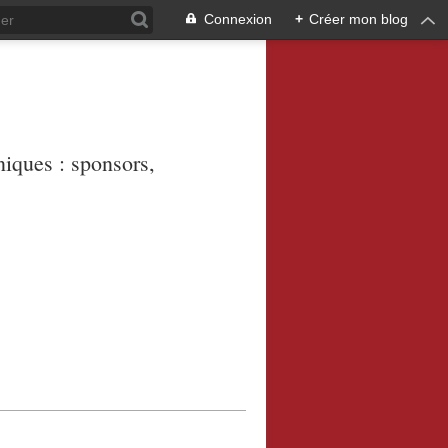
Connexion
+
Créer mon blog
niques : sponsors,