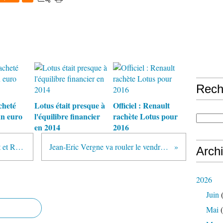
Rech
cheté
Lotus était presque à
Officiel : Renault
un euro
l'équilibre financier
rachète Lotus pour
en 2014
2016
Team Lotus poursuit avec Renault et Red Bull jusqu'en 2013
Jean-Eric Vergne va rouler le vendredi pour Toro Rosso
Arch
2026
Juin
(
Mai
(