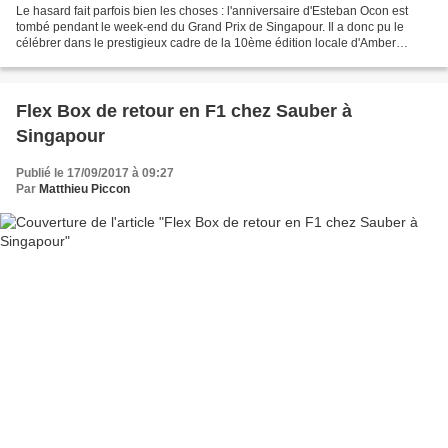
Le hasard fait parfois bien les choses : l'anniversaire d'Esteban Ocon est
tombé pendant le week-end du Grand Prix de Singapour. Il a donc pu le
célébrer dans le prestigieux cadre de la 10ème édition locale d'Amber
Lounge. Esteban Ocon avait déjà eu le...
Flex Box de retour en F1 chez Sauber à
Singapour
Publié le 17/09/2017 à 09:27
Par
Matthieu Piccon