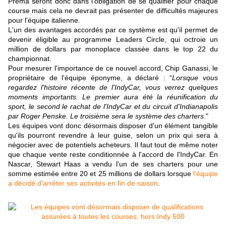
Prema seront donc dans l'obligation de se qualifier pour chaque
course mais cela ne devrait pas présenter de difficultés majeures
pour l'équipe italienne.
L'un des avantages accordés par ce système est qu'il permet de
devenir éligible au programme Leaders Circle, qui octroie un
million de dollars par monoplace classée dans le top 22 du
championnat.
Pour mesurer l'importance de ce nouvel accord, Chip Ganassi, le
propriétaire de l'équipe éponyme, a déclaré : “
Lorsque vous
regardez l'histoire récente de l'IndyCar, vous verrez quelques
moments importants. Le premier aura été la réunification du
sport, le second le rachat de l'IndyCar et du circuit d'Indianapolis
par Roger Penske. Le troisième sera le système des charters
."
Les équipes vont donc désormais disposer d'un élément tangible
qu'ils pourront revendre à leur guise, selon un prix qui sera à
négocier avec de potentiels acheteurs. Il faut tout de même noter
que chaque vente reste conditionnée à l'accord de l'IndyCar. En
Nascar, Stewart Haas a vendu l'un de ses charters pour une
somme estimée entre 20 et 25 millions de dollars lorsque
l'équipe
a décidé d'arrêter ses activités en fin de saison
.