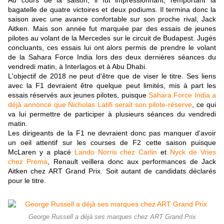
Au cours de la saison, il fut impressionnant, remportant la
bagatelle de quatre victoires et deux podiums. Il termina donc la
saison avec une avance confortable sur son proche rival, Jack
Aitken. Mais son année fut marquée par des essais de jeunes
pilotes au volant de la Mercedes sur le circuit de Budapest. Jugés
concluants, ces essais lui ont alors permis de prendre le volant
de la Sahara Force India lors des deux dernières séances du
vendredi matin, à Interlagos et à Abu Dhabi.
L'objectif de 2018 ne peut d'être que de viser le titre. Ses liens
avec la F1 devraient être quelque peut limités, mis à part les
essais réservés aux jeunes pilotes, puisque
Sahara Force India a
déjà annoncé que Nicholas Latifi serait son pilote-réserve
, ce qui
va lui permettre de participer à plusieurs séances du vendredi
matin.
Les dirigeants de la F1 ne devraient donc pas manquer d'avoir
un oeil attentif sur les courses de F2 cette saison puisque
McLaren y a placé
Lando Norris chez Carlin
et
Nyck de Vries
chez Prema
, Renault veillera donc aux performances de Jack
Aitken chez ART Grand Prix. Soit autant de candidats déclarés
pour le titre.
George Russell a déjà ses marques chez ART Grand Prix