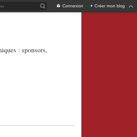
Connexion
+
Créer mon blog
niques : sponsors,