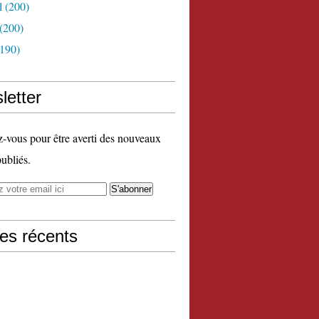
l
(200)
(200)
190)
letter
vous pour être averti des nouveaux
publiés.
les récents