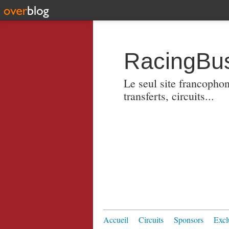
RacingBus
Le seul site francopho
transferts, circuits...
Accueil
Circuits
Sponsors
Excl