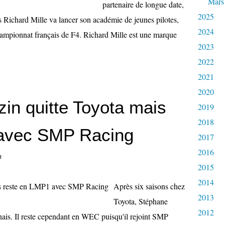
Mars
partenaire de longue date,
2025
Richard Mille va lancer son académie de jeunes pilotes,
2024
hampionnat français de F4. Richard Mille est une marque
2023
2022
2021
2020
in quitte Toyota mais
2019
2018
 avec SMP Racing
2017
2016
n
2015
2014
Après six saisons chez
2013
Toyota, Stéphane
2012
onais. Il reste cependant en WEC puisqu'il rejoint SMP