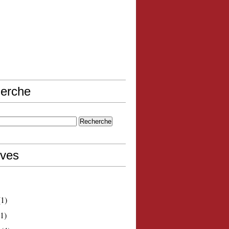
erche
ives
1)
1)