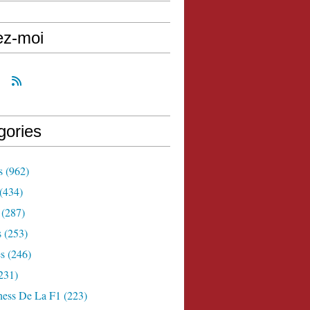
ez-moi
gories
s
(962)
(434)
(287)
s
(253)
s
(246)
231)
ness De La F1
(223)