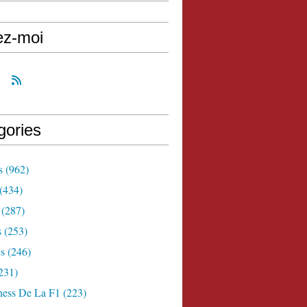
ez-moi
gories
s
(962)
(434)
(287)
s
(253)
s
(246)
231)
ness De La F1
(223)