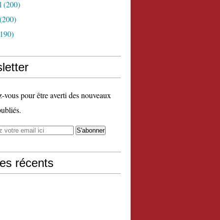
l
(200)
(200)
190)
letter
vous pour être averti des nouveaux
publiés.
les récents