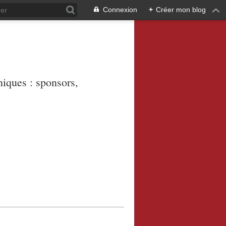
Connexion
+
Créer mon blog
niques : sponsors,