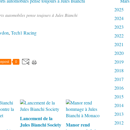
Mars
2025
ts automobiles pense toujours à Jules Bianchi
2024
2023
wdon
,
Tech1 Racing
2022
2021
2020
2019
epost
0
2018
2017
2016
2015
2014
2013
Lancement de la
2012
Jules Bianchi Society
Manor rend