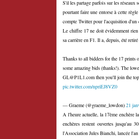
S'il les partage parfois sur les réseaux s
pourtant faire une entorse à cette règle
compte Twitter pour l'acquisition d'un 
Le chiffre 17 ne doit évidemment rien 
sa carrière en F1. Il a, depuis, été reti
Thanks to all bidders for the 17 prints
some amazing bids (thanks!). The lowest
GL@P1L1.com then you'll join the top
pic.twitter.com/npriEJ8VZ0
— Graeme (@graeme_lowdon)
21 jan
A l'heure actuelle, la 17ème enchère la
enchères restent ouvertes jusqu'au 30
l'Association Jules Bianchi, lancée l'an