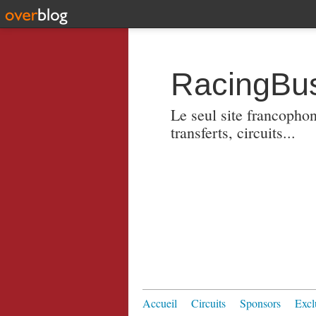
RacingBus
Le seul site francopho
transferts, circuits...
Accueil
Circuits
Sponsors
Excl