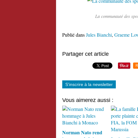
La communauté des spor
Publié dans
Jules Bianchi
,
Graeme Lo
Partager cet article
R
S'inscrire à la newsletter
Vous aimerez aussi :
Norman Nato rend