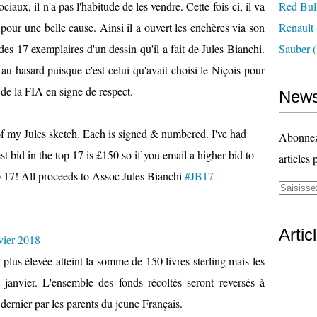
ociaux, il n'a pas l'habitude de les vendre. Cette fois-ci, il va
Red Bul
 pour une belle cause. Ainsi il a ouvert les enchères via son
Renault
des 17 exemplaires d'un dessin qu'il a fait de Jules Bianchi.
Sauber
(
au hasard puisque c'est celui qu'avait choisi le Niçois pour
ré de la FIA en signe de respect.
News
 of my Jules sketch. Each is signed & numbered. I've had
Abonnez-
 bid in the top 17 is £150 so if you email a higher bid to
articles 
 17! All proceeds to Assoc Jules Bianchi
#JB17
Artic
vier 2018
 plus élevée atteint la somme de 150 livres sterling mais les
 janvier. L'ensemble des fonds récoltés seront reversés à
 dernier par les parents du jeune Français.