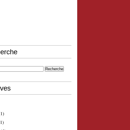
erche
ives
1)
1)