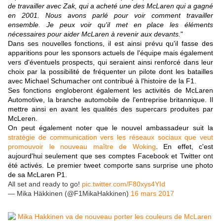
de travailler avec Zak, qui a acheté une des McLaren qui a gagné
en 2001. Nous avons parlé pour voir comment travailler
ensemble. Je peux voir qu'il met en place les éléments
nécessaires pour aider McLaren à revenir aux devants.
"
Dans ses nouvelles fonctions, il est ainsi prévu qu'il fasse des
apparitions pour les sponsors actuels de l'équipe mais également
vers d'éventuels prospects, qui seraient ainsi renforcé dans leur
choix par la possibilité de fréquenter un pilote dont les batailles
avec Michael Schumacher ont contribué à l'histoire de la F1.
Ses fonctions engloberont également les activités de McLaren
Automotive, la branche automobile de l'entreprise britannique. Il
mettre ainsi en avant les qualités des supercars produites par
McLeren.
On peut également noter que le nouvel ambassadeur suit la
stratégie de communication vers les réseaux sociaux que veut
promouvoir le nouveau maître de Woking
. En effet, c'est
aujourd'hui seulement que ses comptes Facebook et Twitter ont
été activés. Le premier tweet comporte sans surprise une photo
de sa McLaren P1.
All set and ready to go!
pic.twitter.com/F80xys4YId
— Mika Häkkinen (@F1MikaHakkinen)
16 mars 2017