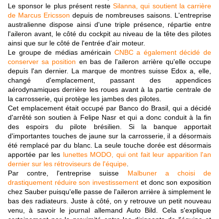
Le sponsor le plus présent reste
Silanna, qui soutient la carrière
de Marcus Ericsson
depuis de nombreuses saisons. L'entreprise
australienne dispose ainsi d'une triple présence, répartie entre
l'aileron avant, le côté du cockpit au niveau de la tête des pilotes
ainsi que sur le côté de l'entrée d'air moteur.
Le groupe de médias américain
CNBC a également décidé de
conserver sa position
en bas de l'aileron arrière qu'elle occupe
depuis l'an dernier. La marque de montres suisse Edox a, elle,
changé d'emplacement, passant des appendices
aérodynamiques derrière les roues avant à la partie centrale de
la carrosserie, qui protège les jambes des pilotes.
Cet emplacement était occupé par Banco do Brasil, qui a décidé
d'arrêté son soutien à Felipe Nasr et qui a donc conduit à la fin
des espoirs du pilote brésilien. Si la banque apportait
d'importantes touches de jaune sur la carrosserie, il a désormais
été remplacé par du blanc. La seule touche dorée est désormais
apportée par les
lunettes MODO, qui ont fait leur apparition l'an
dernier sur les rétroviseurs de l'équipe
.
Par contre, l'entreprise suisse
Malbuner a choisi de
drastiquement réduire son investissement
et donc son exposition
chez Sauber puisqu'elle passe de l'aileron arrière à simplement le
bas des radiateurs. Juste à côté, on y retrouve un petit nouveau
venu, à savoir le journal allemand Auto Bild. Cela s'explique