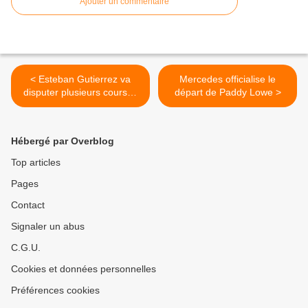
Ajouter un commentaire
< Esteban Gutierrez va
Mercedes officialise le
disputer plusieurs courses
départ de Paddy Lowe >
en Formule E
Hébergé par Overblog
Top articles
Pages
Contact
Signaler un abus
C.G.U.
Cookies et données personnelles
Préférences cookies