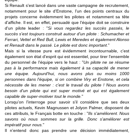
Si Renault s'est lancé dans une vaste campagne de recrutement,
notamment pour le site d'Enstone, l'un des points centraux du
projets concerne évidemment les pilotes et notamment sa tête
d'affiche. Il est, en effet, persuadé que l'équipe doit se construire
d'un pilote leader : "
Si vous regardez les succès passés, le
succès s'est toujours construit autour d'un pilote : Schumacher et
Ferrari, Vettel et Red Bull, Lewis et Meredes et également Alonso
et Renault dans le passé. Le pilote est donc important
."
Mais si la vitesse pure est évidemment incontournable, c'est
également son état d'esprit qui est essentiel, pour tirer l'ensemble
du personnel de l'équipe vers le haut : "
Un pilote ne se résume
pas à la performance mais également à sa capacité de mener
une équipe. Aujourd'hui, nous avons plus ou moins 1000
personnes dans l'équipe, si on combine Viry et Enstone, et cela
nécessite de les mener : c'est le travail du pilote ! Nous avons
besoin d'un pilote qui est super motivé et qui est également
capable de super-motiver tout le monde.
"
Lorsqu'on l'interroge pour savoir s'il considère que ses deux
pilotes actuels, Kevin Magnussen et Jolyon Palmer, disposent de
ces attributs, le Français botte en touche : "
Ils s'améliorent. Nous
savons où nous sommes sur la grille. Donc s'améliorer est
impératif pour nous.
"
Il n'entend donc pas prendre une décision immédiatement,