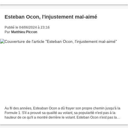
semaines : Flavio Briatore...
Esteban Ocon, l'injustement mal-aimé
Publié le 04/06/2024 à 23:16
Par
Matthieu Piccon
Au fil des années, Esteaban Ocon a dû frayer son propre chemin jusqu'à la
Formule 1. S'il a prouvé sa qualité au volant, sa popularité n'est pas à la
hauteur de ce qu'il a montré derrière le volant. Esteban Ocon n'est pas la
pilote le plus populaire de...