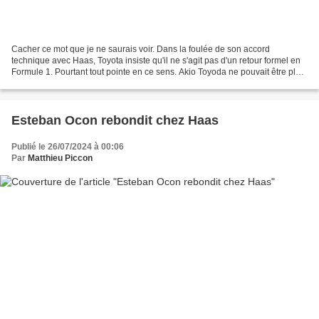
Cacher ce mot que je ne saurais voir. Dans la foulée de son accord
technique avec Haas, Toyota insiste qu'il ne s'agit pas d'un retour formel en
Formule 1. Pourtant tout pointe en ce sens. Akio Toyoda ne pouvait être plus
clair lors de la conférence de...
Esteban Ocon rebondit chez Haas
Publié le 26/07/2024 à 00:06
Par
Matthieu Piccon