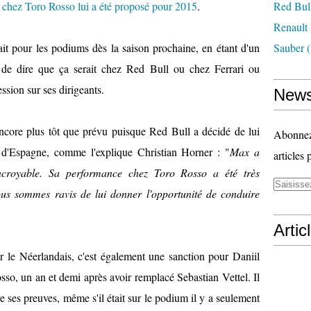
et chez Toro Rosso lui a été proposé pour 2015
.
Red Bul
Renault
ttrait pour les podiums dès la saison prochaine, en étant d'un
Sauber
(
 de dire que ça serait chez Red Bull ou chez Ferrari ou
ssion sur ses dirigeants.
News
encore plus tôt que prévu puisque Red Bull a décidé de lui
Abonnez-
 d'Espagne, comme l'explique Christian Horner : "
Max a
articles 
 incroyable. Sa performance chez Toro Rosso a été très
ous sommes ravis de lui donner l'opportunité de conduire
Artic
r le Néerlandais, c'est également une sanction pour Daniil
sso, un an et demi après avoir remplacé Sebastian Vettel. Il
e ses preuves, même s'il était sur le podium il y a seulement