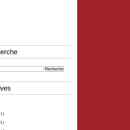
erche
ives
1)
1)