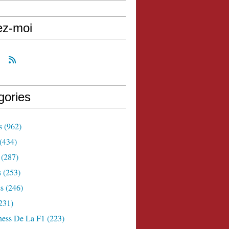
ez-moi
gories
s
(962)
(434)
(287)
s
(253)
s
(246)
231)
ness De La F1
(223)