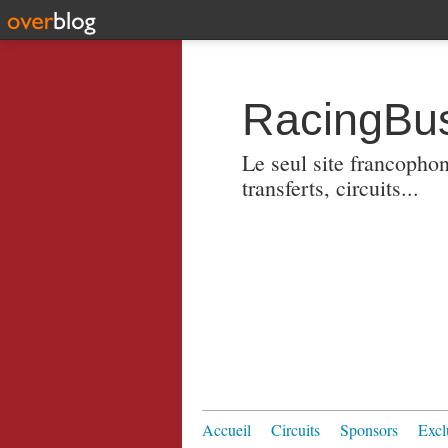
RacingBus
Le seul site francopho
transferts, circuits...
Accueil
Circuits
Sponsors
Excl