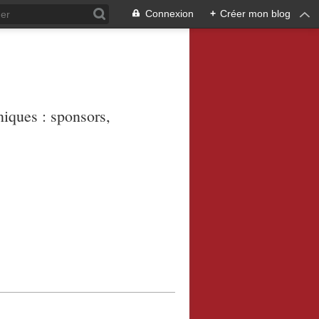
Connexion
+
Créer mon blog
niques : sponsors,