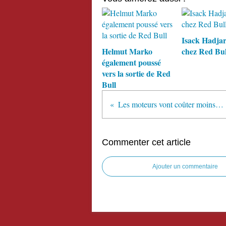
Isack Hadja
Helmut Marko
chez Red Bul
également poussé
vers la sortie de Red
Bull
Les moteurs vont coûter moins cher
Commenter cet article
Ajouter un commentaire