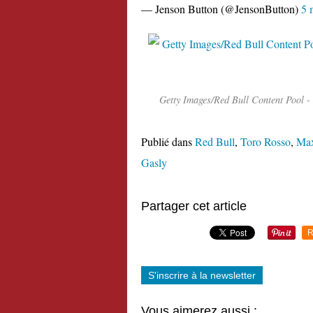
— Jenson Button (@JensonButton)
5 
Getty Images/Red Bull Content Pool -
Publié dans
Red Bull
,
Toro Rosso
,
Max
Gasly
Partager cet article
R
S'inscrire à la newsletter
Vous aimerez aussi :