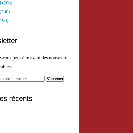
l
(200)
(200)
190)
letter
vous pour être averti des nouveaux
publiés.
les récents