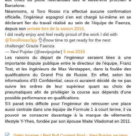
Barcelone.
Néanmoins, si Toro Rosso n'a effectué aucune confirmation
officielle, l'ingénieur espagnol s'en est chargé lui-même en se
déclarant fier du travail réalisé au sein de l'équipe de Faenza,
depuis son
arrivée lors de la saison 2014
.
I did really enjoy and feel really proud of the work I did with
@ToroRossoSpy
👌✌️now time to get ready for the next
challenge! Grazie Faenza
— Xevi Pujolar (@xevipujolar)
5 mai 2016
Les raisons du départ de l'ingénieur seraient liées à une
importante dispute publique entre le directeur de l'équipe, Franz
Tost, et les ingénieurs de Max Verstappen, dans la foulée des
qualifications du Grand Prix de Russie. En effet, selon les
informations d'El Confidential, ceux-ci auraient décidé de ne pas
suivre les ordres de leur supérieur quant au choix de
pneumatiques afin de privilégier la course aux dépends d'une
possible performance en qualifications.
S'il parait très difficile pour l'ingénieur de retrouver une place
aussi centrale dans une équipe de Formule 1 à court terme, il va
pouvoir se consacrer davantage à la marque de vêtements
lifestyle
Y-Yhes,
fondée par son épouse Maite Viladomat en 2011.