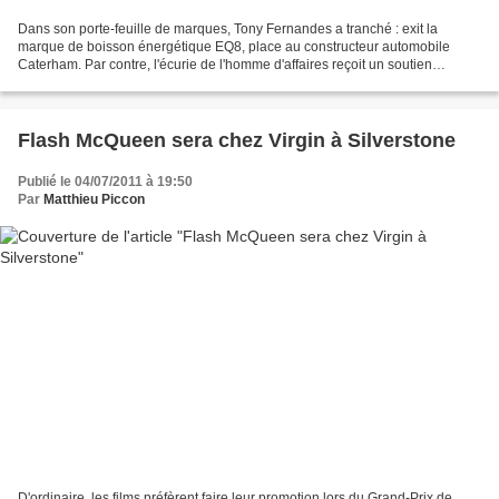
Dans son porte-feuille de marques, Tony Fernandes a tranché : exit la
marque de boisson énergétique EQ8, place au constructeur automobile
Caterham. Par contre, l'écurie de l'homme d'affaires reçoit un soutien
extérieur puisque General Electric va faire...
Flash McQueen sera chez Virgin à Silverstone
Publié le 04/07/2011 à 19:50
Par
Matthieu Piccon
D'ordinaire, les films préfèrent faire leur promotion lors du Grand-Prix de